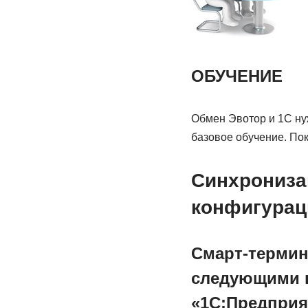
ОБУЧЕНИЕ
Обмен Эвотор и 1С нуж
базовое обучение. Пок
Синхрониза
конфигурац
Смарт-терми
следующими п
«1С:Предприя