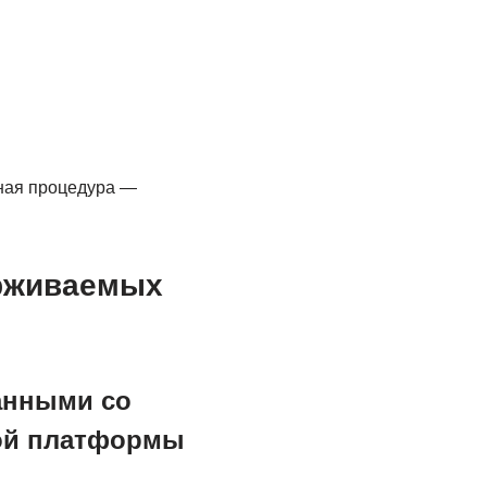
ьная процедура —
ерживаемых
анными со
кой платформы