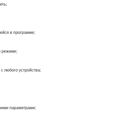
еть;
ейся в программе;
м режиме;
с любого устройства;
чими параметрами;