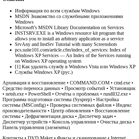
Информация по всем службам Windows
MSDN Знакомство со служебными приложениями
Windows
Microsoft’s MSDN Library Documentation on Services
INSTSRV.EXE is a Windows resource kit program that
allows you to install an arbitrary application as a service
SrvAny and InstSrv Tutorial with many Screenshots
pcs.suite101.com/article.cfm/index_of_services: Index of
Windows XP Services — An Index of the Services running
on Windows XP operating system
[1] Как удалить службу в Windows Vista или Windows XP
Службы Windows XP (рус.)
Архивация и восстановление • COMMAND.COM • cmd.exe •
Средство переноса данных • Просмотр событий • Установщик
• netsh.exe • PowerShell • Отчёты о проблемах • rundll32.exe •
Программа подготовки системы (Sysprep) • Настройка
системы (MSConfig) • Проверка системных файлов • Индекс
производительности • Центр обновления • Восстановление
системы • Дефрагментация диска • Диспетчер задач •
Диспетчер устройств • Консоль управления • Очистка диска •
Панель управления (
элементы
)
Контакты • DVD Maker • Факсы и сканирование • Internet