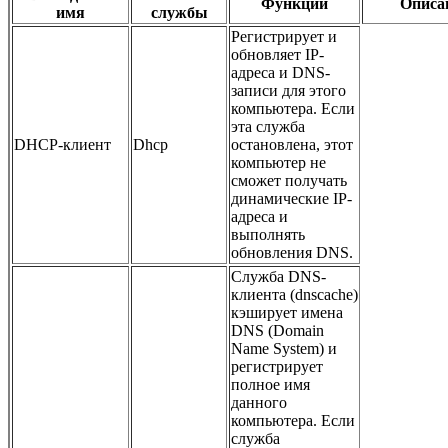
Функции
Описа
имя
службы
Регистрирует и
обновляет IP-
адреса и DNS-
записи для этого
компьютера. Если
эта служба
DHCP-клиент
Dhcp
остановлена, этот
компьютер не
сможет получать
динамические IP-
адреса и
выполнять
обновления DNS.
Служба DNS-
клиента (dnscache)
кэширует имена
DNS (Domain
Name System) и
регистрирует
полное имя
данного
компьютера. Если
служба