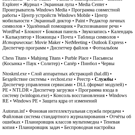
Explorer • Журнал • Экранная лупа • Media Center •
Проигрыватель Windows Media • Программа совместной
работы • Центр устройств Windows Mobile • Центр
мобильности • Экранный диктор • Paint • Редактор личных
символов • Удалённый помощник • Распознавание речи •
WordPad • Блокнот • Боковая панель • Звукозапись • Календарь
• Калькулятор • Ножницы • Почта • Таблица символов •
Исторические
: Movie Maker • NetMeeting • Outlook Express •
Диспетчер программ • Диспетчер файлов • Фотоальбом
Chess Titans • Mahjong Titans • Purble Place • Пасьянсы
(Косынка • Паук • Солитер) • Сапёр • Пинбол • Червы
Ntoskrnl.exe • Слой аппаратных абстракций (hal.dll) •
Бездействие системы • svchost.exe • Реестр •
Службы
•
Диспетчер управления сервисами • DLL (формат модулей) •
PE • NTLDR • Диспетчер загрузки • Программа входа в
систему (winlogon.exe) • Консоль восстановления • Windows
RE • Windows PE • Защита ядра от изменений
Autorun.inf • Фоновая интеллектуальная служба передачи •
Файловая система стандартного журналирования • Отчёты об
ошибках • Планировщик классов мультимедиа • Теневая
копия • Планировщик задач • Беспроводная настройка