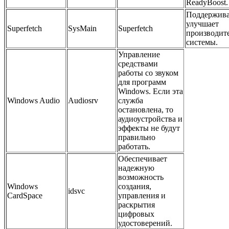
ReadyBoost.
Поддержива
улучшает
Superfetch
SysMain
Superfetch
производит
системы.
Управление
средствами
работы со звуком
для программ
Windows. Если эта
Windows Audio
Audiosrv
служба
остановлена, то
аудиоустройства и
эффекты не будут
правильно
работать.
Обеспечивает
надежную
возможность
Windows
создания,
idsvc
CardSpace
управления и
раскрытия
цифровых
удостоверений.