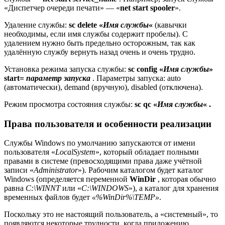
«Диспетчер очереди печати» — «
net start spooler
».
Удаление службы:
sc delete «
Имя службы
«
(кавычки
необходимы, если имя службы содержит пробелы). С
удалением нужно быть предельно осторожным, так как
удалённую службу вернуть назад очень и очень трудно.
Установка режима запуска службы:
sc config «
Имя службы
»
start=
параметр запуска
. Параметры запуска: auto
(автоматически), demand (вручную), disabled (отключена).
Режим просмотра состояния службы:
sc qc «
Имя службы
«
.
Права пользователя и особенности реализации
Службы Windows по умолчанию запускаются от имени
пользователя «
LocalSystem
», который обладает полными
правами в системе (превосходящими права даже учётной
записи «
Administrator
»). Рабочим каталогом будет каталог
Windows (определяется переменной
WinDir
, которая обычно
равна
C:\WINNT
или «
C:\WINDOWS
»), а каталог для хранения
временных файлов будет
«%WinDir%\TEMP»
.
Поскольку это не настоящий пользователь, а «системный», то
появляются некоторые трудности, когда приложению