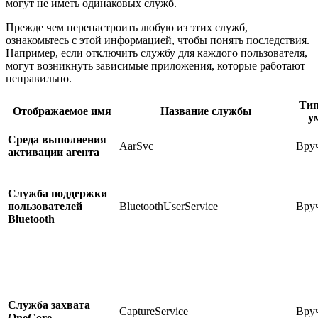
могут не иметь одинаковых служб.
Прежде чем перенастроить любую из этих служб,
ознакомьтесь с этой информацией, чтобы понять последствия.
Например, если отключить службу для каждого пользователя,
могут возникнуть зависимые приложения, которые работают
неправильно.
Тип
Отображаемое имя
Название службы
у
Среда выполнения
AarSvc
Вру
активации агента
Служба поддержки
пользователей
BluetoothUserService
Вру
Bluetooth
Служба захвата
CaptureService
Вру
OneCore