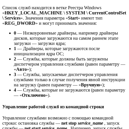
Список служб находится в ветке Реестра Windows
«
HKEY_LOCAL_MACHINE \ SYSTEM \ CurrentControlSet
\ Services
». Значения параметра «
Start
» имеют тип
«
REG_DWORD
» и могут принимать значения:
0
— Низкоуровневые драйверы, например драйверы
дисков, которые загружаются на самом раннем этапе
загрузки — загрузки ядра;
1
— Драйверы, которые загружаются после
инициализации ядра ОС;
2
— Службы, которые должны быть загружены
диспетчером управления службами (равен параметру —
«
Авто
»);
3
— Службы, запускаемые диспетчером управления
службами только в случае получения явной инструкции
на загрузку (равен параметру — «
Вручную
»);
4
— Службы, которые не загружаются (равен параметру
— «
Отключено
»).
Управление работой служб из командной строки
Управление службами возможно с помощью командной
строки: остановка службы —
net stop
service_name
, запуск
службы —
net start
service_name
. Например, запуск службы