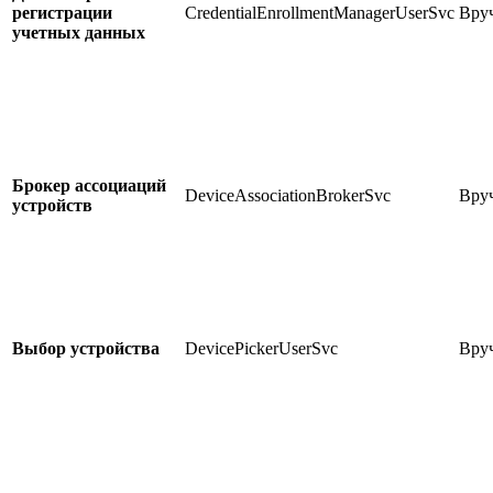
регистрации
CredentialEnrollmentManagerUserSvc
Вру
учетных данных
Брокер ассоциаций
DeviceAssociationBrokerSvc
Вру
устройств
Выбор устройства
DevicePickerUserSvc
Вру