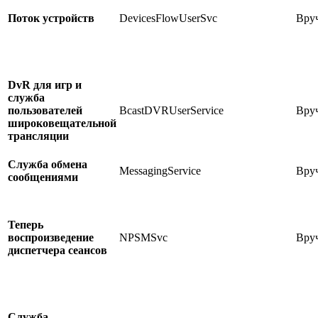
Поток устройств
DevicesFlowUserSvc
Вру
DvR для игр и
служба
пользователей
BcastDVRUserService
Вру
широковещательной
трансляции
Служба обмена
MessagingService
Вру
сообщениями
Теперь
воспроизведение
NPSMSvc
Вру
диспетчера сеансов
Служба