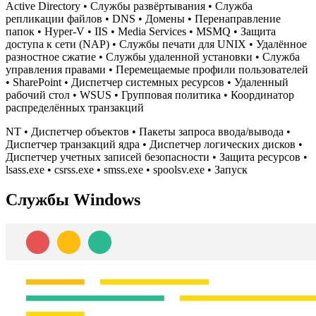
Active Directory • Службы развёртывания • Служба
репликации файлов • DNS • Домены • Перенаправление
папок • Hyper-V • IIS • Media Services • MSMQ • Защита
доступа к сети (NAP) • Службы печати для UNIX • Удалённое
разностное сжатие • Службы удаленной установки • Служба
управления правами • Перемещаемые профили пользователей
• SharePoint • Диспетчер системных ресурсов • Удаленный
рабочий стол • WSUS • Групповая политика • Координатор
распределённых транзакций
NT • Диспетчер объектов • Пакеты запроса ввода/вывода •
Диспетчер транзакций ядра • Диспетчер логических дисков •
Диспетчер учетных записей безопасности • Защита ресурсов •
lsass.exe • csrss.exe • smss.exe • spoolsv.exe • Запуск
Службы Windows