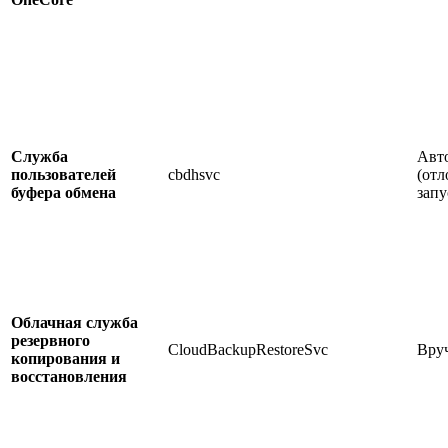
Служба
Авт
пользователей
cbdhsvc
(от
буфера обмена
запу
Облачная служба
резервного
CloudBackupRestoreSvc
Вру
копирования и
восстановления