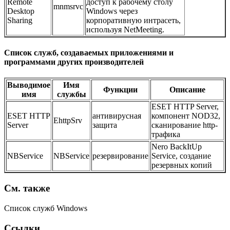
Remote
доступ к рабочему столу
mnmsrvc
Desktop
Windows через
Sharing
корпоративную интрасеть,
используя NetMeeting.
Список служб, создаваемых приложениями и
программами других производителей
Выводимое
Имя
Функции
Описание
имя
службы
ESET HTTP Server,
ESET HTTP
антивирусная
компонент NOD32,
EhttpSrv
Server
защита
сканирование http-
трафика
Nero BackItUp
NBService
NBService
резервирование
Service, создание
резервных копий
См. также
Список служб Windows
Ссылки