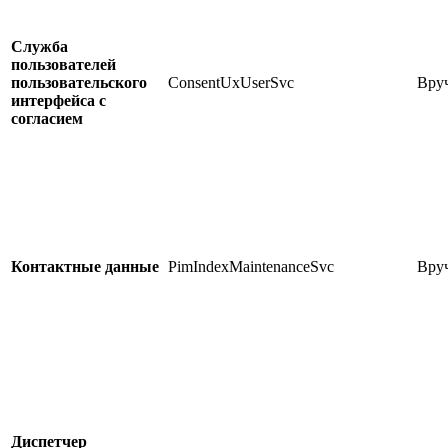
Служба
пользователей
пользовательского
ConsentUxUserSvc
Вру
интерфейса с
согласием
Контактные данные
PimIndexMaintenanceSvc
Вру
Диспетчер