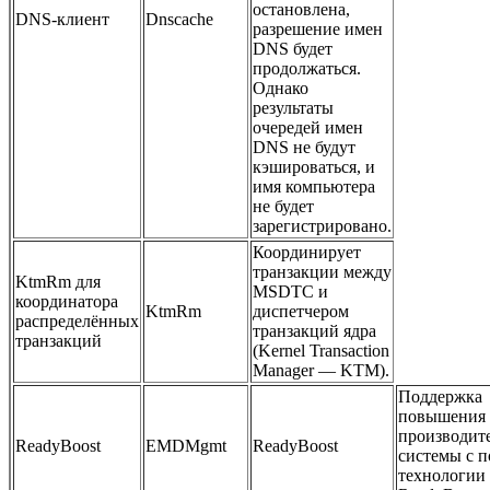
остановлена,
DNS-клиент
Dnscache
разрешение имен
DNS будет
продолжаться.
Однако
результаты
очередей имен
DNS не будут
кэшироваться, и
имя компьютера
не будет
зарегистрировано.
Координирует
транзакции между
KtmRm для
MSDTC и
координатора
KtmRm
диспетчером
распределённых
транзакций ядра
транзакций
(Kernel Transaction
Manager — KTM).
Поддержка
повышения
производит
ReadyBoost
EMDMgmt
ReadyBoost
системы с 
технологии