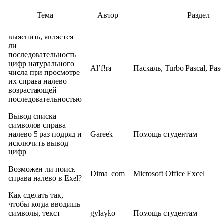
Тема
Автор
Раздел
выяснить, является
ли
последовательность
цифр натурального
Al’f!ra
Паскаль, Turbo Pascal, P
числа при просмотре
их справа налево
возрастающей
последовательностью
Вывод списка
символов справа
налево 5 раз подряд и
Gareek
Помощь студентам
исключить вывод
цифр
Возможен ли поиск
Dima_com
Microsoft Office Excel
справа налево в Exel?
Как сделать так,
чтобы когда вводишь
символы, текст
gylayko
Помощь студентам