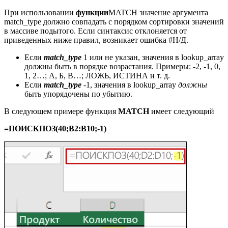
При использовании
функции
MATCH значение аргумента
match_type должно совпадать с порядком сортировки значений
в массиве подытого. Если синтаксис отклоняется от
приведенных ниже правил, возникает ошибка #Н/Д.
Если
match_type
1 или не указан, значения в lookup_array
должны быть в порядке возрастания. Примеры: -2, -1, 0,
1, 2…; А, Б, В…; ЛОЖЬ, ИСТИНА и т. д.
Если
match_type
-1, значения в lookup_array
должны
быть упорядочены по убытию.
В следующем примере функция
MATCH
имеет следующий
=ПОИСКПОЗ(40;B2:B10;-1)