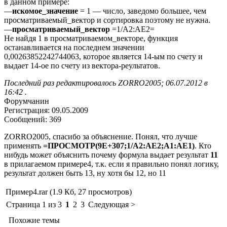
в данном примере:
—
искомое_значение
= 1 — число, заведомо большее, чем
просматриваемый_вектор и сортировка поэтому не нужна.
—
просматриваемый_вектор
=1/A2:AE2=
Не найдя 1 в просматриваемом_векторе, функция
останавливается на последнем значении
0,00263852242744063, которое является 14-ым по счету и
выдает 14-ое по счету из вектора-реультатов.
Последний раз редактировалось ZORRO2005; 06.07.2012 в
16:42 .
Форумчанин
Регистрация: 09.05.2009
Сообщений: 369
ZORRO2005, спасибо за объяснение. Понял, что лучше
применять
=ПРОСМОТР(9E+307;1/A2:AE2;A1:AE1)
. Кто
нибудь может объяснить почему формула выдает результат
11
в прилагаемом примере4, т.к. если я правильно понял логику,
результат должен быть 13, ну хотя бы 12, но 11
Пример4.rar (1.9 Кб, 27 просмотров)
Страница 1 из 3
1
2
3
Следующая >
Похожие темы