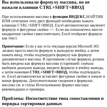
Вы использовали формулу массива, но не
нажали клавиши CTRL+SHIFT+ВВОД
При использовании массива в
функции ИНДЕКС,
НАЙТИВ
ИЛИ сочетании этих двух функций необходимо нажать
клавиши CTRL+SHIFT+ВВОД. Excel автоматически заключит
формулу в фигурные скобки <>. Если вы попытаетесь ввести
квадратные скобки самостоятельно, Excel отобразит формулу
как текст.
Примечание:
Если у вас есть текущая версия Microsoft 365
,можно просто ввести формулу в выходную ячейку, а затем
нажать ввод, чтобы подтвердить формулу как формулу
динамического массива. В противном случае формула должна
быть введена как формула массива устаревшей: сначала
выберем диапазон вывода, введите формулу в ячейку вывода,
а затем нажимая
CTRL+SHIFT+ВВОД,
чтобы подтвердить
ее. Excel автоматически вставляет фигурные скобки в начале и
конце формулы. Дополнительные сведения о формулах
массива см. в статье Использование формул массива:
рекомендации и примеры.
Проблема: Несоответствие типа сопоставления и
порядка сортировки данных