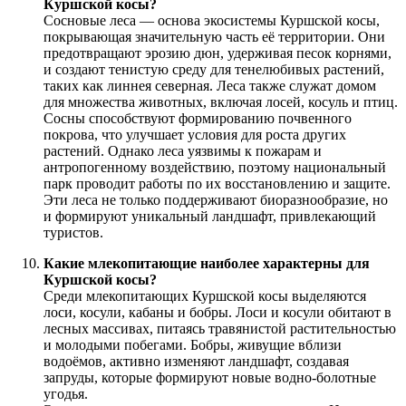
Куршской косы?
Сосновые леса — основа экосистемы Куршской косы,
покрывающая значительную часть её территории. Они
предотвращают эрозию дюн, удерживая песок корнями,
и создают тенистую среду для тенелюбивых растений,
таких как линнея северная. Леса также служат домом
для множества животных, включая лосей, косуль и птиц.
Сосны способствуют формированию почвенного
покрова, что улучшает условия для роста других
растений. Однако леса уязвимы к пожарам и
антропогенному воздействию, поэтому национальный
парк проводит работы по их восстановлению и защите.
Эти леса не только поддерживают биоразнообразие, но
и формируют уникальный ландшафт, привлекающий
туристов.
Какие млекопитающие наиболее характерны для
Куршской косы?
Среди млекопитающих Куршской косы выделяются
лоси, косули, кабаны и бобры. Лоси и косули обитают в
лесных массивах, питаясь травянистой растительностью
и молодыми побегами. Бобры, живущие вблизи
водоёмов, активно изменяют ландшафт, создавая
запруды, которые формируют новые водно-болотные
угодья.