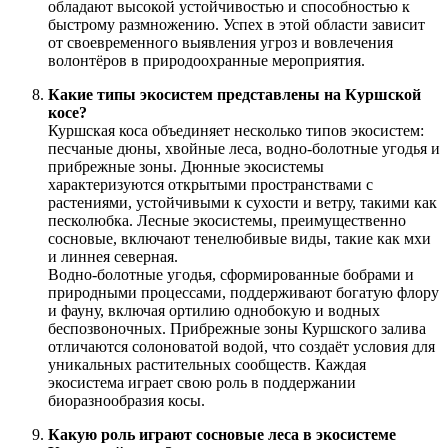
обладают высокой устойчивостью и способностью к
быстрому размножению. Успех в этой области зависит
от своевременного выявления угроз и вовлечения
волонтёров в природоохранные мероприятия.
Какие типы экосистем представлены на Куршской
косе?
Куршская коса объединяет несколько типов экосистем:
песчаные дюны, хвойные леса, водно-болотные угодья и
прибрежные зоны. Дюнные экосистемы
характеризуются открытыми пространствами с
растениями, устойчивыми к сухости и ветру, такими как
песколюбка. Лесные экосистемы, преимущественно
сосновые, включают тенелюбивые виды, такие как мхи
и линнея северная.
Водно-болотные угодья, сформированные бобрами и
природными процессами, поддерживают богатую флору
и фауну, включая ортилию однобокую и водных
беспозвоночных. Прибрежные зоны Куршского залива
отличаются солоноватой водой, что создаёт условия для
уникальных растительных сообществ. Каждая
экосистема играет свою роль в поддержании
биоразнообразия косы.
Какую роль играют сосновые леса в экосистеме