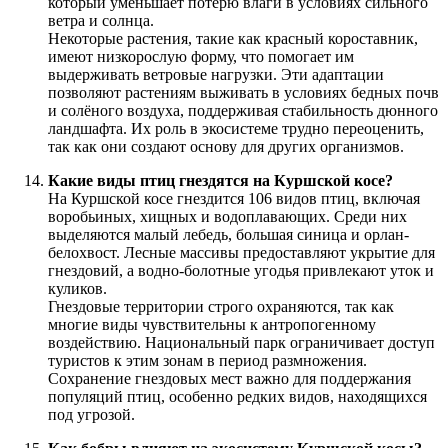
который уменьшает потерю влаги в условиях сильного
ветра и солнца.
Некоторые растения, такие как красный короставник,
имеют низкорослую форму, что помогает им
выдерживать ветровые нагрузки. Эти адаптации
позволяют растениям выживать в условиях бедных почв
и солёного воздуха, поддерживая стабильность дюнного
ландшафта. Их роль в экосистеме трудно переоценить,
так как они создают основу для других организмов.
Какие виды птиц гнездятся на Куршской косе?
На Куршской косе гнездится 106 видов птиц, включая
воробьиных, хищных и водоплавающих. Среди них
выделяются малый лебедь, большая синица и орлан-
белохвост. Лесные массивы предоставляют укрытие для
гнездовий, а водно-болотные угодья привлекают уток и
куликов.
Гнездовые территории строго охраняются, так как
многие виды чувствительны к антропогенному
воздействию. Национальный парк ограничивает доступ
туристов к этим зонам в период размножения.
Сохранение гнездовых мест важно для поддержания
популяций птиц, особенно редких видов, находящихся
под угрозой.