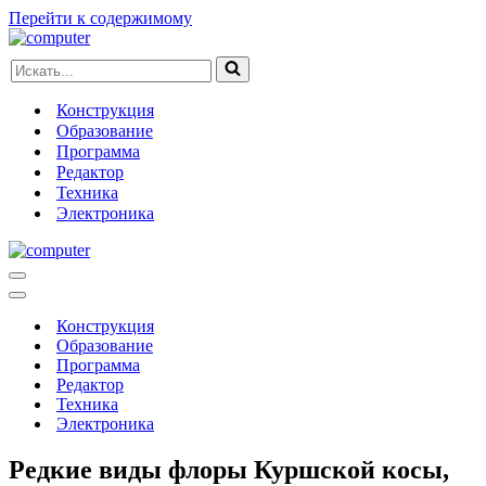
Перейти к содержимому
Искать...
Конструкция
Образование
Программа
Редактор
Техника
Электроника
Меню
навигации
Меню
навигации
Конструкция
Образование
Программа
Редактор
Техника
Электроника
Редкие виды флоры Куршской косы,