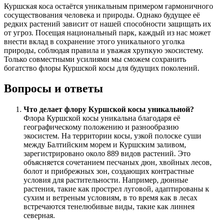
Куршская коса остаётся уникальным примером гармоничного
сосуществования человека и природы. Однако будущее её
редких растений зависит от нашей способности защищать их
от угроз. Посещая национальный парк, каждый из нас может
внести вклад в сохранение этого уникального уголка
природы, соблюдая правила и уважая хрупкую экосистему.
Только совместными усилиями мы сможем сохранить
богатство флоры Куршской косы для будущих поколений.
Вопросы и ответы
Что делает флору Куршской косы уникальной?
Флора Куршской косы уникальна благодаря её
географическому положению и разнообразию
экосистем. На территории косы, узкой полоске суши
между Балтийским морем и Куршским заливом,
зарегистрировано около 889 видов растений. Это
объясняется сочетанием песчаных дюн, хвойных лесов,
болот и прибрежных зон, создающих контрастные
условия для растительности. Например, дюнные
растения, такие как прострел луговой, адаптированы к
сухим и ветреным условиям, в то время как в лесах
встречаются тенелюбивые виды, такие как линнея
северная.