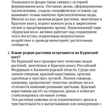
Уникальность флоры также связана с историей
формирования косы. Песчаные дюны, сформированные
тысячелетиями, создали специфические условия, где
выживают только наиболее приспособленные виды.
Многие из них, включая редкие растения, занесённые в
Красную книгу, играют важную роль в закреплении
песков и предотвращении эрозии. Национальный парк
«Куршская коса» активно работает над сохранением
этого богатства, ограничивая антропогенное
воздействие и проводя мониторинг растительных
сообществ.
Какие редкие растения встречаются на Куршской
косе?
На Куршской косе произрастают несколько видов
растений, занесённых в Красную книгу Российской
Федерации и Калининградской области. Среди них
линнея северная, красный короставник, ортилия
однобокая и прострел луговой. Линнея северная,
например, предпочитает тенистые хвойные леса и
отличается нежными розовыми цветками. Красный
короставник растёт на открытых дюнах и помогает
стабилизировать песчаные почвы.
Эти растения уязвимы из-за ограниченного ареала и
чувствительности к вытаптыванию или конкуренции с