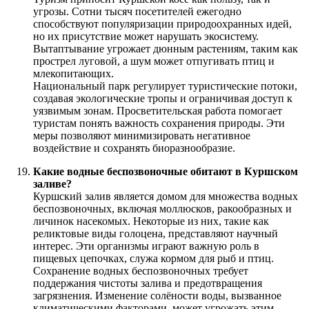
угрозы. Сотни тысяч посетителей ежегодно
способствуют популяризации природоохранных идей,
но их присутствие может нарушать экосистему.
Вытаптывание угрожает дюнным растениям, таким как
прострел луговой, а шум может отпугивать птиц и
млекопитающих.
Национальный парк регулирует туристические потоки,
создавая экологические тропы и ограничивая доступ к
уязвимым зонам. Просветительская работа помогает
туристам понять важность сохранения природы. Эти
меры позволяют минимизировать негативное
воздействие и сохранять биоразнообразие.
Какие водные беспозвоночные обитают в Куршском
заливе?
Куршский залив является домом для множества водных
беспозвоночных, включая моллюсков, ракообразных и
личинок насекомых. Некоторые из них, такие как
реликтовые виды голоцена, представляют научный
интерес. Эти организмы играют важную роль в
пищевых цепочках, служа кормом для рыб и птиц.
Сохранение водных беспозвоночных требует
поддержания чистоты залива и предотвращения
загрязнения. Изменение солёности воды, вызванное
климатическими факторами, может угрожать этим