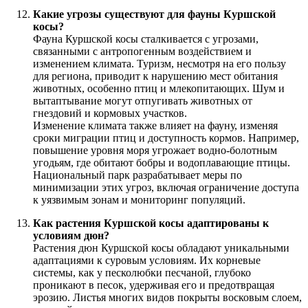
Какие угрозы существуют для фауны Куршской
косы?
Фауна Куршской косы сталкивается с угрозами,
связанными с антропогенным воздействием и
изменением климата. Туризм, несмотря на его пользу
для региона, приводит к нарушению мест обитания
животных, особенно птиц и млекопитающих. Шум и
вытаптывание могут отпугивать животных от
гнездовий и кормовых участков.
Изменение климата также влияет на фауну, изменяя
сроки миграции птиц и доступность кормов. Например,
повышение уровня моря угрожает водно-болотным
угодьям, где обитают бобры и водоплавающие птицы.
Национальный парк разрабатывает меры по
минимизации этих угроз, включая ограничение доступа
к уязвимым зонам и мониторинг популяций.
Как растения Куршской косы адаптированы к
условиям дюн?
Растения дюн Куршской косы обладают уникальными
адаптациями к суровым условиям. Их корневые
системы, как у песколюбки песчаной, глубоко
проникают в песок, удерживая его и предотвращая
эрозию. Листья многих видов покрыты восковым слоем,