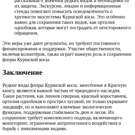
рассказывая о значении редких видов и необходимости
их защиты. Экскурсии, лекции и информационные
стенды помогают повысить осведомлённость о
хрупкости экосистемы Куршской косы. Это особенно
важно для сохранения таких видов, как ортилия
однобокая, которые могут пострадать от неосторожного
обращения.
Эти меры уже дают результаты, но требуют постоянного
финансирования и поддержки. Участие общественности,
включая волонтёров, также играет важную роль в сохранении
флоры Куршской косы.
Заключение
Редкие виды флоры Куршской косы, занесённые в Красную
книгу, являются важной частью её природного наследия.
Такие растения, как линнея северная, красный короставник,
ортилия однобокая и прострел луговой, не только украшают
ландшафт, но и выполняют ключевые экологические
функции, поддерживая стабильность дюн и лесов. Их
сохранение требует комплексного подхода, включающего
мониторинг, ограничение антропогенного воздействия и
борьбу с инвазивными видами.