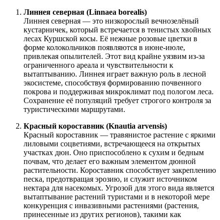
Линнея северная (Linnaea borealis)
Линнея северная — это низкорослый вечнозелёный
кустарничек, который встречается в тенистых хвойных
лесах Куршской косы. Её нежные розовые цветки в
форме колокольчиков появляются в июне-июле,
привлекая опылителей. Этот вид крайне уязвим из-за
ограниченного ареала и чувствительности к
вытаптыванию. Линнея играет важную роль в лесной
экосистеме, способствуя формированию почвенного
покрова и поддерживая микроклимат под пологом леса.
Сохранение её популяций требует строгого контроля за
туристическими маршрутами.
Красный короставник (Knautia arvensis)
Красный короставник — травянистое растение с яркими
лиловыми соцветиями, встречающееся на открытых
участках дюн. Оно приспособлено к сухим и бедным
почвам, что делает его важным элементом дюнной
растительности. Короставник способствует закреплению
песка, предотвращая эрозию, и служит источником
нектара для насекомых. Угрозой для этого вида является
вытаптывание растений туристами и в некоторой мере
конкуренция с инвазивными растениями (растения,
принесенные из других регионов), такими как