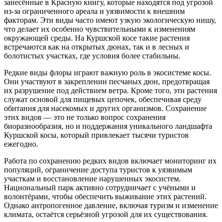
занесённые в Красную книгу, которые находятся под угрозой
из-за ограниченного ареала и уязвимости к внешним
факторам. Эти виды часто имеют узкую экологическую нишу,
что делает их особенно чувствительными к изменениям
окружающей среды. На Куршской косе такие растения
встречаются как на открытых дюнах, так и в лесных и
болотистых участках, где условия более стабильны.
Редкие виды флоры играют важную роль в экосистеме косы.
Они участвуют в закреплении песчаных дюн, предотвращая
их разрушение под действием ветра. Кроме того, эти растения
служат основой для пищевых цепочек, обеспечивая среду
обитания для насекомых и других организмов. Сохранение
этих видов — это не только вопрос сохранения
биоразнообразия, но и поддержания уникального ландшафта
Куршской косы, который привлекает тысячи туристов
ежегодно.
Работа по сохранению редких видов включает мониторинг их
популяций, ограничение доступа туристов к уязвимым
участкам и восстановление нарушенных экосистем.
Национальный парк активно сотрудничает с учёными и
волонтёрами, чтобы обеспечить выживание этих растений.
Однако антропогенное давление, включая туризм и изменение
климата, остаётся серьёзной угрозой для их существования.