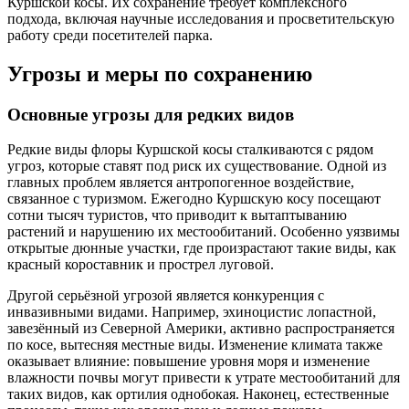
Куршской косы. Их сохранение требует комплексного
подхода, включая научные исследования и просветительскую
работу среди посетителей парка.
Угрозы и меры по сохранению
Основные угрозы для редких видов
Редкие виды флоры Куршской косы сталкиваются с рядом
угроз, которые ставят под риск их существование. Одной из
главных проблем является антропогенное воздействие,
связанное с туризмом. Ежегодно Куршскую косу посещают
сотни тысяч туристов, что приводит к вытаптыванию
растений и нарушению их местообитаний. Особенно уязвимы
открытые дюнные участки, где произрастают такие виды, как
красный короставник и прострел луговой.
Другой серьёзной угрозой является конкуренция с
инвазивными видами. Например, эхиноцистис лопастной,
завезённый из Северной Америки, активно распространяется
по косе, вытесняя местные виды. Изменение климата также
оказывает влияние: повышение уровня моря и изменение
влажности почвы могут привести к утрате местообитаний для
таких видов, как ортилия однобокая. Наконец, естественные