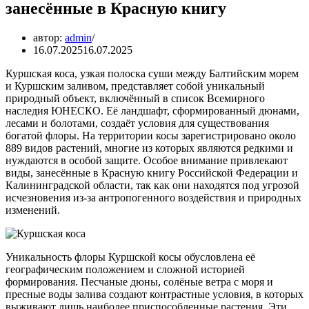
занесённые в Красную книгу
автор:
admin
16.07.2025
16.07.2025
Куршская коса, узкая полоска суши между Балтийским морем
и Куршским заливом, представляет собой уникальный
природный объект, включённый в список Всемирного
наследия ЮНЕСКО. Её ландшафт, сформированный дюнами,
лесами и болотами, создаёт условия для существования
богатой флоры. На территории косы зарегистрировано около
889 видов растений, многие из которых являются редкими и
нуждаются в особой защите. Особое внимание привлекают
виды, занесённые в Красную книгу Российской Федерации и
Калининградской области, так как они находятся под угрозой
исчезновения из-за антропогенного воздействия и природных
изменений.
Уникальность флоры Куршской косы обусловлена её
географическим положением и сложной историей
формирования. Песчаные дюны, солёные ветра с моря и
пресные воды залива создают контрастные условия, в которых
выживают лишь наиболее приспособленные растения. Эти