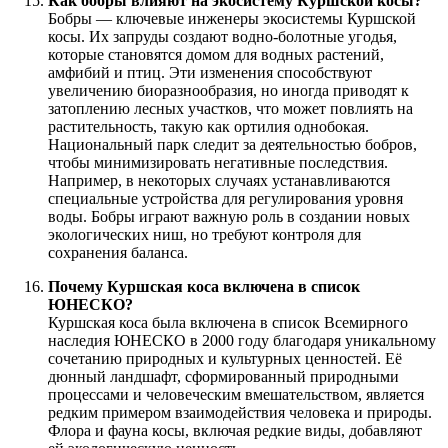
Как бобры влияют на экосистему Куршской косы?
Бобры — ключевые инженеры экосистемы Куршской
косы. Их запруды создают водно-болотные угодья,
которые становятся домом для водных растений,
амфибий и птиц. Эти изменения способствуют
увеличению биоразнообразия, но иногда приводят к
затоплению лесных участков, что может повлиять на
растительность, такую как ортилия однобокая.
Национальный парк следит за деятельностью бобров,
чтобы минимизировать негативные последствия.
Например, в некоторых случаях устанавливаются
специальные устройства для регулирования уровня
воды. Бобры играют важную роль в создании новых
экологических ниш, но требуют контроля для
сохранения баланса.
Почему Куршская коса включена в список
ЮНЕСКО?
Куршская коса была включена в список Всемирного
наследия ЮНЕСКО в 2000 году благодаря уникальному
сочетанию природных и культурных ценностей. Её
дюнный ландшафт, сформированный природными
процессами и человеческим вмешательством, является
редким примером взаимодействия человека и природы.
Флора и фауна косы, включая редкие виды, добавляют