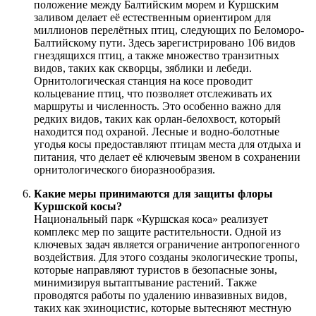
положение между Балтийским морем и Куршским
заливом делает её естественным ориентиром для
миллионов перелётных птиц, следующих по Беломоро-
Балтийскому пути. Здесь зарегистрировано 106 видов
гнездящихся птиц, а также множество транзитных
видов, таких как скворцы, зяблики и лебеди.
Орнитологическая станция на косе проводит
кольцевание птиц, что позволяет отслеживать их
маршруты и численность. Это особенно важно для
редких видов, таких как орлан-белохвост, который
находится под охраной. Лесные и водно-болотные
угодья косы предоставляют птицам места для отдыха и
питания, что делает её ключевым звеном в сохранении
орнитологического биоразнообразия.
Какие меры принимаются для защиты флоры
Куршской косы?
Национальный парк «Куршская коса» реализует
комплекс мер по защите растительности. Одной из
ключевых задач является ограничение антропогенного
воздействия. Для этого созданы экологические тропы,
которые направляют туристов в безопасные зоны,
минимизируя вытаптывание растений. Также
проводятся работы по удалению инвазивных видов,
таких как эхиноцистис, которые вытесняют местную