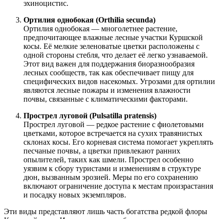
эхиноцистис.
Ортилия однобокая (Orthilia secunda)
Ортилия однобокая — многолетнее растение,
предпочитающее влажные лесные участки Куршской
косы. Её мелкие зеленоватые цветки расположены с
одной стороны стебля, что делает её легко узнаваемой.
Этот вид важен для поддержания биоразнообразия
лесных сообществ, так как обеспечивает пищу для
специфических видов насекомых. Угрозами для ортилии
являются лесные пожары и изменения влажности
почвы, связанные с климатическими факторами.
Прострел луговой (Pulsatilla pratensis)
Прострел луговой — редкое растение с фиолетовыми
цветками, которое встречается на сухих травянистых
склонах косы. Его корневая система помогает укреплять
песчаные почвы, а цветки привлекают ранних
опылителей, таких как шмели. Прострел особенно
уязвим к сбору туристами и изменениям в структуре
дюн, вызванным эрозией. Меры по его сохранению
включают ограничение доступа к местам произрастания
и посадку новых экземпляров.
Эти виды представляют лишь часть богатства редкой флоры