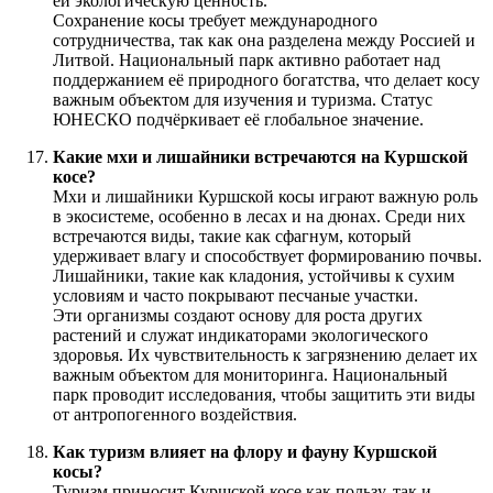
ей экологическую ценность.
Сохранение косы требует международного
сотрудничества, так как она разделена между Россией и
Литвой. Национальный парк активно работает над
поддержанием её природного богатства, что делает косу
важным объектом для изучения и туризма. Статус
ЮНЕСКО подчёркивает её глобальное значение.
Какие мхи и лишайники встречаются на Куршской
косе?
Мхи и лишайники Куршской косы играют важную роль
в экосистеме, особенно в лесах и на дюнах. Среди них
встречаются виды, такие как сфагнум, который
удерживает влагу и способствует формированию почвы.
Лишайники, такие как кладония, устойчивы к сухим
условиям и часто покрывают песчаные участки.
Эти организмы создают основу для роста других
растений и служат индикаторами экологического
здоровья. Их чувствительность к загрязнению делает их
важным объектом для мониторинга. Национальный
парк проводит исследования, чтобы защитить эти виды
от антропогенного воздействия.
Как туризм влияет на флору и фауну Куршской
косы?
Туризм приносит Куршской косе как пользу, так и