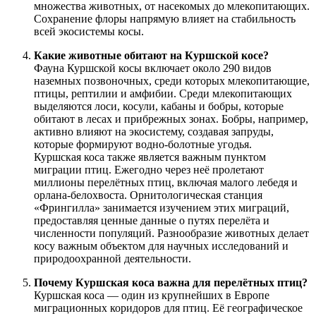
множества животных, от насекомых до млекопитающих.
Сохранение флоры напрямую влияет на стабильность
всей экосистемы косы.
Какие животные обитают на Куршской косе?
Фауна Куршской косы включает около 290 видов
наземных позвоночных, среди которых млекопитающие,
птицы, рептилии и амфибии. Среди млекопитающих
выделяются лоси, косули, кабаны и бобры, которые
обитают в лесах и прибрежных зонах. Бобры, например,
активно влияют на экосистему, создавая запруды,
которые формируют водно-болотные угодья.
Куршская коса также является важным пунктом
миграции птиц. Ежегодно через неё пролетают
миллионы перелётных птиц, включая малого лебедя и
орлана-белохвоста. Орнитологическая станция
«Фрингилла» занимается изучением этих миграций,
предоставляя ценные данные о путях перелёта и
численности популяций. Разнообразие животных делает
косу важным объектом для научных исследований и
природоохранной деятельности.
Почему Куршская коса важна для перелётных птиц?
Куршская коса — один из крупнейших в Европе
миграционных коридоров для птиц. Её географическое