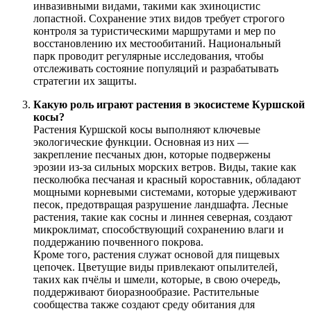
инвазивными видами, такими как эхиноцистис
лопастной. Сохранение этих видов требует строгого
контроля за туристическими маршрутами и мер по
восстановлению их местообитаний. Национальный
парк проводит регулярные исследования, чтобы
отслеживать состояние популяций и разрабатывать
стратегии их защиты.
Какую роль играют растения в экосистеме Куршской
косы?
Растения Куршской косы выполняют ключевые
экологические функции. Основная из них —
закрепление песчаных дюн, которые подвержены
эрозии из-за сильных морских ветров. Виды, такие как
песколюбка песчаная и красный короставник, обладают
мощными корневыми системами, которые удерживают
песок, предотвращая разрушение ландшафта. Лесные
растения, такие как сосны и линнея северная, создают
микроклимат, способствующий сохранению влаги и
поддержанию почвенного покрова.
Кроме того, растения служат основой для пищевых
цепочек. Цветущие виды привлекают опылителей,
таких как пчёлы и шмели, которые, в свою очередь,
поддерживают биоразнообразие. Растительные
сообщества также создают среду обитания для