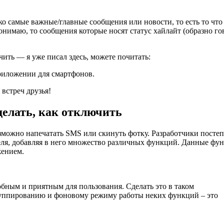
ко самые важные/главные сообщения или новости, то есть то что
онимаю, то сообщения которые носят статус хайлайт (образно го
чить — я уже писал здесь, можете почитать:
риложении для смартфонов.
 встреч друзья!
сделать, как отключить
озможно напечатать SMS или скинуть фотку. Разработчики посте
теля, добавляя в него множество различных функций. Данные фу
жением.
бным и приятным для пользования. Сделать это в таком
уппированию и фоновому режиму работы неких функций – это