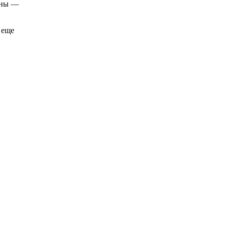
аны —
 еще