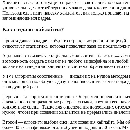
Хайлайты спасают ситуацию и рассказывают зрителю о контенте
универсальны, чем трейлеры: их можно делать короче или длинн
Пользователь видит нарезку хайлайтов, как только попадает н
запоминающиеся кадры.
Как создают хайлайты?
Происходящее в кадре — будь то взрыв, выстрел или поцелуй 
существует статистика, которая позволяет заранее предположи
А дальше включаются специальные алгоритмы нарезки — часть 
возможность создать хайлайт из любого видеофайла и в любой м
задание на генерацию хайлайта, и система обрабатывает его с
У IVI алгоритмы собственные — писали их на Python методом п
описывающей подобную задачу, не нашлось ничего, что подхо
в следующий раз).
Первый — алгоритм детекции сцен. Он должен определить нача
сначала показали различные ракурсы съемки, научили его нахо
конкретные сцены. Также для определения подходящих отрезко
нужно, чтобы при создании хайлайтов не прерывались диалоги
Второй — алгоритм выбора сцен для создания хайлайта. Мы обу
более 80 тысяч фильмов, а для обучения подошли 30 тысяч. Мы