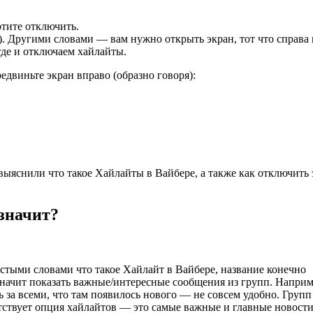
отите отключить.
). Другими словами — вам нужно открыть экран, тот что справа 
где и отключаем хайлайты.
двиньте экран вправо (образно говоря):
ыяснили что такое Хайлайты в Вайбере, а также как отключить 
 значит?
остыми словами что такое Хайлайт в Вайбере, название конечно
 значит показать важные/интересные сообщения из групп. Напри
 за всеми, что там появилось нового — не совсем удобно. Групп
тствует опция хайлайтов — это самые важные и главные новост