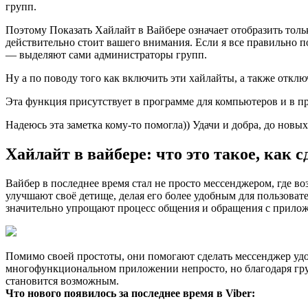
групп.
Поэтому Показать Хайлайт в Вайбере означает отобразить толь
действительно стоит вашего внимания. Если я все правильно п
— выделяют сами администраторы групп.
Ну а по поводу того как включить эти хайлайты, а также отклю
Эта функция присутствует в программе для компьютеров и в п
Надеюсь эта заметка кому-то помогла)) Удачи и добра, до новых
Хайлайт в вайбере: что это такое, как 
Вайбер в последнее время стал не просто мессенджером, где в
улучшают своё детище, делая его более удобным для пользова
значительно упрощают процесс общения и обращения с прило
Помимо своей простоты, они помогают сделать мессенджер удо
многофункциональном приложении непросто, но благодаря гр
становится возможным.
Что нового появилось за последнее время в Viber: