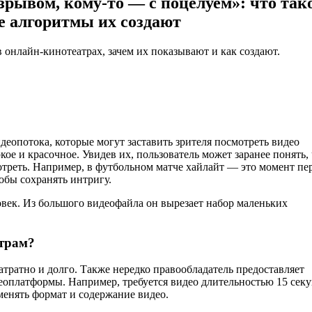
зрывом, кому-то — с поцелуем»: что так
е алгоритмы их создают
в онлайн-кинотеатрах, зачем их показывают и как создают.
опотока, которые могут заставить зрителя посмотреть видео
кое и красочное. Увидев их, пользователь может заранее понять,
мотреть. Например, в футбольном матче хайлайт — это момент пе
тобы сохранять интригу.
век. Из большого видеофайла он вырезает набор маленьких
атрам?
атратно и долго. Также нередко правообладатель предоставляет
еоплатформы. Например, требуется видео длительностью 15 секу
менять формат и содержание видео.