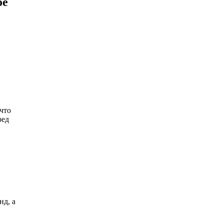
ое
 что
ред
нд, а