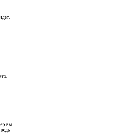
идет.
это.
мер вы
 ведь
и