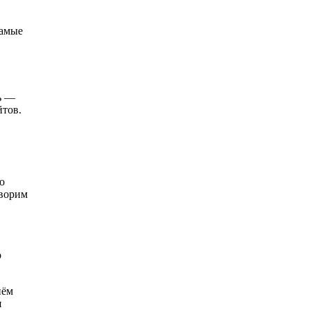
самые
ь —
йтов.
о
оворим
о
нём
я