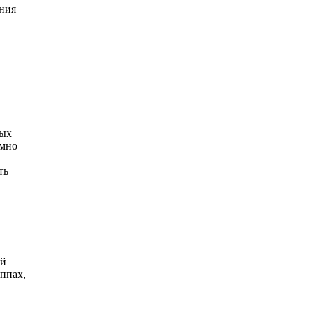
ения
ных
умно
ть
ий
ппах,