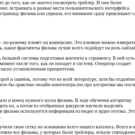
 до того, как он захотел посмотреть трейлер. И они более
ее, встраивать в разные места пользовательского интерфейса.
а страницу фильма или сериала, его внимание сразу привлекают 
— по-разному влияет на конверсию. Это влияние можно измерит
ть, какие фрагменты фильма лучше всего подойдут на роль хайла
большой системы подготовки контента к стримингу. В ней есть
омент после того, как он попадет в систему. Оператор создает
огласно установленным приоритетам.
роб и ошибок, потому что во всей литературе, хотя бы отдалённ
дило бы практике онлайн-кинотеатра (но про алгоритмы мы пог
ло и конец нужного куска фильма. В ходе обучения алгоритму
дить их, а потом из отобранных ракурсов научили выделять
в фильма используется информация из видео и аудио потока. Эт
.
чили свою сетку на основании всего нашего каталога. Всего в 
 взяли все фильмы, у которых были трейлеры, искали совпадени