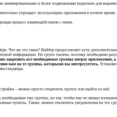
лали анимированными и более подвижными (идеально для выраж
начительно упрощает эксплуатацию приложения в ночное время;
прощая процесс взаимодействием с ними.
ере. Что же это такое? Вайбер предоставляет кучу дополнитель
олезной информации. Но групп тысячи, поэтому необходимо раз
но закрепить все необходимые группы вверху приложения, а
ния вам на те группы, которыми вы интересуетесь.
Установи
 мессенджера.
стройки – можно просто открепить группу или выйти из неё.
ь необходимые ему группы, но так, чтобы ему не мешал излишн
 нужные пункты. Также, можно отключить уведомления на тех гру