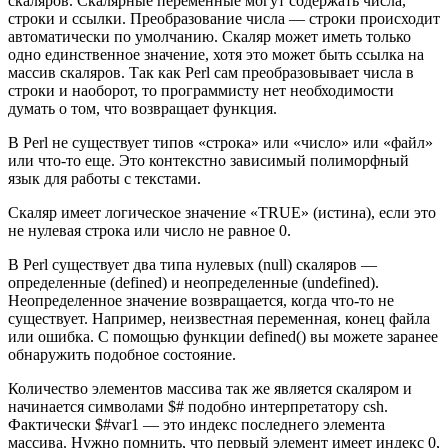
скаляров. Скалярные переменные могут содержать числа,
строки и ссылки. Преобразование числа — строки происходит
автоматически по умолчанию. Скаляр может иметь только
одно единственное значение, хотя это может быть ссылка на
массив скаляров. Так как Perl сам преобразовывает числа в
строки и наоборот, то программисту нет необходимости
думать о том, что возвращает функция.
В Perl не существует типов «строка» или «число» или «файл»
или что-то еще. Это контекстно зависимый полиморфный
язык для работы с текстами.
Скаляр имеет логическое значение «TRUE» (истина), если это
не нулевая строка или число не равное 0.
В Perl существует два типа нулевых (null) скаляров —
определенные (defined) и неопределенные (undefined).
Неопределенное значение возвращается, когда что-то не
существует. Например, неизвестная переменная, конец файла
или ошибка. С помощью функции defined() вы можете заранее
обнаружить подобное состояние.
Количество элементов массива так же является скаляром и
начинается символами $# подобно интерпретатору csh.
Фактически $#var1 — это индекс последнего элемента
массива. Нужно помнить, что первый элемент имеет индекс 0,