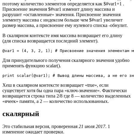
поэтому количество элементов определяется как $#var1+1 .
Присвоение значения $#var1 изменит длину массива и
разрушит «оставленные» значения. Присвоение значения
элементу массива с индексом больше чем $#var1 увеличит
размер массива, а присвоение ему нулевого списка -обнулит.
В скалярном контексте имя массива возвращает его длину
(для списка возвращается последний элемент).
@var1 = (4, 3, 2, 1); # Присвоение значения элементам м
Для принудительного получения скалярного значения удобно
применять функцию scalar().
print scalar(@var1); # Вывод длины массива, а не его зн
Хеш в скалярном контексте возвращает «true», если
существует хотя бы одна пара «ключ-значение». Фактически
возвращается строка типа 2/8 где 8 — количество выделенных
«ячеек» памяти, а 2 — количество использованных.
скалярный
Это стабильная версия, проверенная
21 июля 2017
. 1
изменение ожидает проверки.