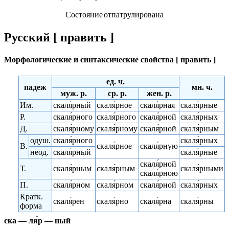
Состояние
отпатрулирована
Русский [ править ]
Морфологические и синтаксические свойства [ править ]
ед. ч.
падеж
мн. ч.
муж. р.
ср. р.
жен. р.
Им.
скаля́рный
скаля́рное
скаля́рная
скаля́рные
Р.
скаля́рного
скаля́рного
скаля́рной
скаля́рных
Д.
скаля́рному
скаля́рному
скаля́рной
скаля́рным
одуш.
скаля́рного
скаля́рных
В.
скаля́рное
скаля́рную
неод.
скаля́рный
скаля́рные
скаля́рной
Т.
скаля́рным
скаля́рным
скаля́рными
скаля́рною
П.
скаля́рном
скаля́рном
скаля́рной
скаля́рных
Кратк.
скаля́рен
скаля́рно
скаля́рна
скаля́рны
форма
ска — ля́р — ный