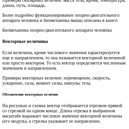
Примеры скалярных величин: масса тела, время, температура,
длина, путь, площадь.
Более подробно функционирование опорно-двигательного
аппарата человека и биомеханика мышц описаны в книге:
Биомеханика опорно-двигательного аппарата человека
Векторные величины
Если величина, кроме числового значения характеризуется
еще и направлением, то она называется векторной величиной
или просто вектором
.
То есть вектор определяется численным
значением и направлением.
Примеры векторных величин: перемещение, скорость,
ускорение, сила, момент силы, импульс тела.
Обозначение векторных величин
На рисунках и схемах вектор отображается отрезком прямой
со стрелкой на одном конце. Длина отрезка в выбранном
масштабе выражает числовое значение векторной величины
(его модуль), а стрелка указывает ее направление.