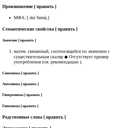
Произношение [ править ]
МФА: [ skɐˈlʲarnɨɪ̯ ]
Семантические свойства [ править ]
Значение [ править ]
матем. связанный, соотносящийся по значению с
существительным скаляр ◆ Отсутствует пример
употребления (см. рекомендации ).
Синонимы [ править ]
Антонимы [ править ]
Гиперонимы [ править ]
Гипонимы [ править ]
Родственные слова [ править ]