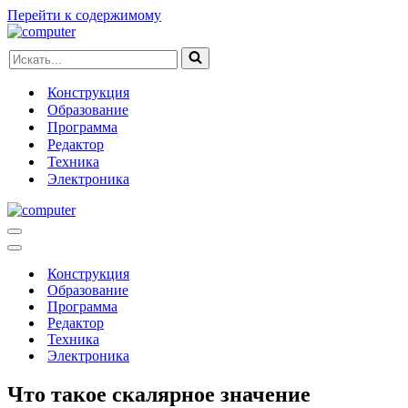
Перейти к содержимому
Искать...
Конструкция
Образование
Программа
Редактор
Техника
Электроника
Меню
навигации
Меню
навигации
Конструкция
Образование
Программа
Редактор
Техника
Электроника
Что такое скалярное значение