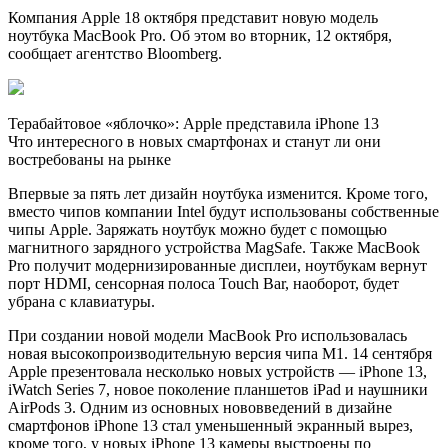
Компания Apple 18 октября представит новую модель
ноутбука MacBook Pro. Об этом во вторник, 12 октября,
сообщает агентство Bloomberg.
Терабайтовое «яблочко»: Apple представила iPhone 13
Что интересного в новых смартфонах и станут ли они
востребованы на рынке
Впервые за пять лет дизайн ноутбука изменится. Кроме того,
вместо чипов компании Intel будут использованы собственные
чипы Apple. Заряжать ноутбук можно будет с помощью
магнитного зарядного устройства MagSafe. Также MacBook
Pro получит модернизированные дисплеи, ноутбукам вернут
порт HDMI, сенсорная полоса Touch Bar, наоборот, будет
убрана с клавиатуры.
При создании новой модели MacBook Pro использовалась
новая высокопроизводительную версия чипа M1. 14 сентября
Apple презентовала несколько новых устройств — iPhone 13,
iWatch Series 7, новое поколение планшетов iPad и наушники
AirPods 3. Одним из основных нововведений в дизайне
смартфонов iPhone 13 стал уменьшенный экранный вырез,
кроме того, у новых iPhone 13 камеры выстроены по