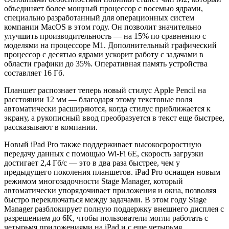
объединяет более мощный процессор с восемью ядрами,
специально разработанный для операционных систем
компании MacOS в этом году. Он позволит значительно
улучшить производительность — на 15% по сравнению с
моделями на процессоре M1. Дополнительный графический
процессор с десятью ядрами ускорит работу с задачами в
области графики до 35%. Оперативная память устройства
составляет 16 Гб.
Планшет распознает теперь новый стилус Apple Pencil на
расстоянии 12 мм — благодаря этому текстовые поля
автоматически расширяются, когда стилус приближается к
экрану, а рукописный ввод преобразуется в текст еще быстрее,
рассказывают в компании.
Новый iPad Pro также поддерживает высокосроростную
передачу данных с помощью Wi-Fi 6E, скорость загрузки
достигает 2,4 Гб/с — это в два раза быстрее, чем у
предыдущего поколения планшетов. iPad Pro оснащен новым
режимом многозадочности Stage Manager, который
автоматически упорядочивает приложения и окна, позволяя
быстро переключаться между задачами. В этом году Stage
Manager разблокирует полную поддержку внешнего дисплея с
разрешением до 6K, чтобы пользователи могли работать с
четырьмя приложениями на iPad и с еще четырьмя