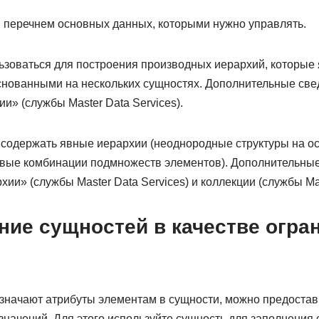
 перечнем основных данных, которыми нужно управлять.
ьзоваться для построения производных иерархий, которые
нованными на нескольких сущностях. Дополнительные свед
» (службы Master Data Services).
 содержать явные иерархии (неоднородные структуры на о
овые комбинации подмножеств элементов). Дополнительные
ии» (службы Master Data Services) и коллекции (службы Mas
ние сущностей в качестве огра
азначают атрибуты элементам в сущности, можно предостав
значений. Для этого используйте сущность для заполнения 