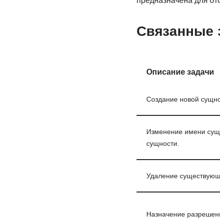
предназначена для от
Связанные 
Описание задачи
Создание новой сущно
Изменение имени су
сущности.
Удаление существующ
Назначение разрешен