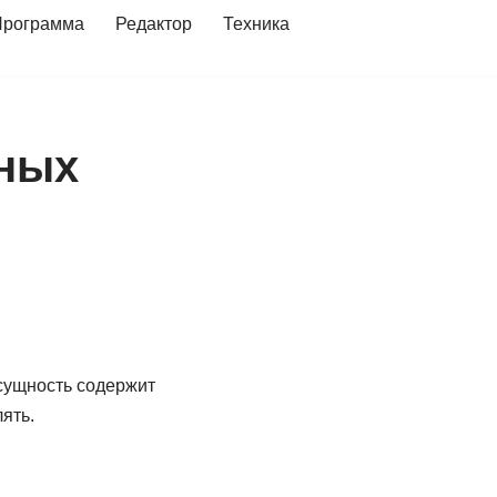
Программа
Редактор
Техника
нных
 сущность содержит
ять.