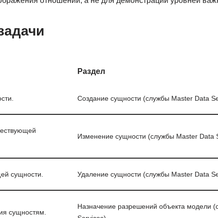
ображения отношений, а не для демонстрации уровней важ
задачи
Раздел
сти.
Создание сущности (службы Master Data Se
ществующей
Изменение сущности (службы Master Data S
ей сущности.
Удаление сущности (службы Master Data Se
Назначение разрешений объекта модели (с
ия сущностям.