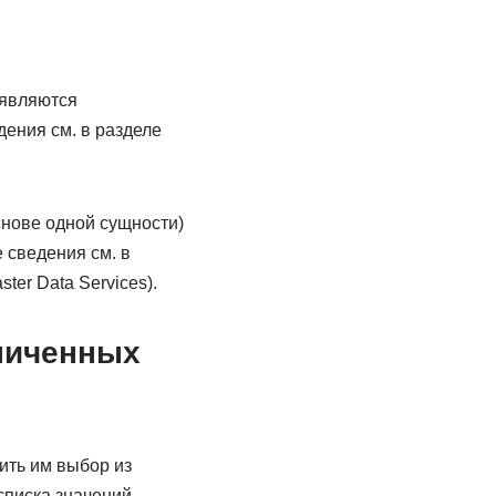
 являются
ения см. в разделе
снове одной сущности)
 сведения см. в
ter Data Services).
ниченных
ить им выбор из
списка значений