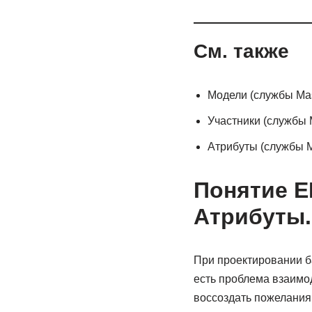
См. также
Модели (службы Mast
Участники (службы M
Атрибуты (службы Ma
Понятие ER
Атрибуты.
При проектировании б
есть проблема взаимод
воссоздать пожелания