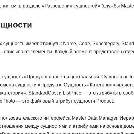
ия см. в разделе «Разрешения сущностей» (службы Master 
ущности
сущность имеет атрибуты: Name, Code, Subcategory, Standar
уты описывают элементы. Каждый элемент представлен отде
сущность «Продукт» является центральной. Сущность «По
домена сущности «Продукт». Сущность «Категория» являетс
атегория». StandardCost и ListPrice — это атрибуты в св
ilePhoto — это файловый атрибут сущности Product.
 пользовательского интерфейса Master Data Manager. Иера
 отношения между сущностями и атрибутами на основе дом