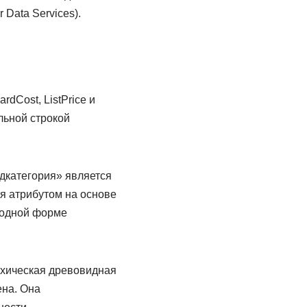
Data Services).
dCost, ListPrice и
льной строкой
дкатегория» является
я атрибутом на основе
ободной форме
рхическая древовидная
ена. Она