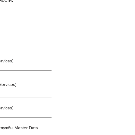
ности.
rvices)
ervices)
rvices)
лужбы Master Data