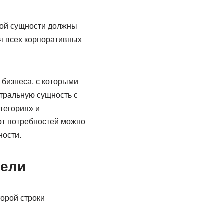
дой сущности должны
я всех корпоративных
 бизнеса, с которыми
тральную сущность с
атегория» и
от потребностей можно
ности.
дели
орой строки