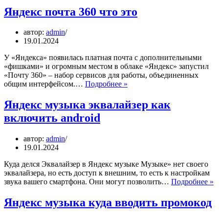
тупит
Яндекс почта 360 что это
на
андроиде
автор:
admin
что
19.01.2024
делать
У «Яндекса» появилась платная почта с дополнительными
«фишками» и огромным местом в облаке «Яндекс» запустил
«Почту 360» – набор сервисов для работы, объединенных
Яндекс
общим интерфейсом.…
Подробнее »
почта
360
Яндекс музыка эквалайзер как
что
включить android
это
автор:
admin
19.01.2024
Куда делся Эквалайзер в Яндекс музыке Музыке» нет своего
эквалайзера, но есть доступ к внешним, то есть к настройкам
Я
звука вашего смартфона. Они могут позволить…
Подробнее »
м
э
Яндекс музыка куда вводить промокод
к
в