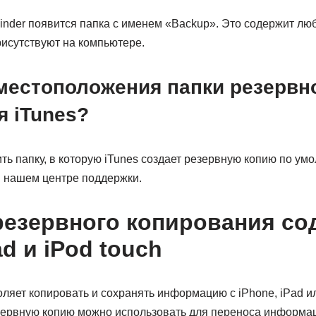
inder появится папка с именем «Backup». Это содержит лю
рисутствуют на компьютере.
местоположения папки резервн
я iTunes?
ть папку, в которую iTunes создает резервную копию по умо
в нашем центре поддержки.
езервного копирования со
ad и iPod touch
ляет копировать и сохранять информацию с iPhone, iPad ил
зервную копию можно использовать для переноса информа