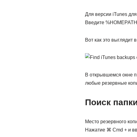
Для версии iTunes для
Введите %HOMEPATH%\A
Вот как это выглядит 
В открывшемся окне п
любые резервные копи
Поиск папки
Место резервного копи
Нажатие ⌘ Cmd + и вве