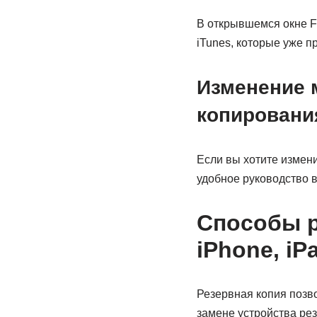
В открывшемся окне F
iTunes, которые уже п
Изменение 
копировани
Если вы хотите измени
удобное руководство 
Способы р
iPhone, iP
Резервная копия позво
замене устройства ре