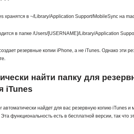
 хранятся в ~/Library/Application Support/MobileSync на ma
дится в папке /Users/[USERNAME]/Library/Application Suppor
создает резервные копии iPhone, а не iTunes. Однако эти р
те.
ически найти папку для резерв
 iTunes
or автоматически найдет для вас резервную копию iTunes и 
та функциональность есть в бесплатной версии, так что эт