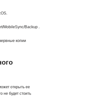
cOS.
t/MobileSync/Backup .
езервные копии
ного
может открыть ее
о не будет стоить