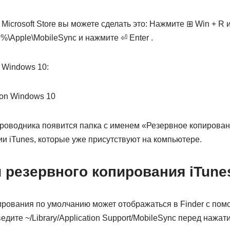
 Microsoft Store вы можете сделать это: Нажмите ⊞ Win + R 
pple\MobileSync и нажмите ⏎ Enter .
в Windows 10:
роводника появится папка с именем «Резервное копирован
и iTunes, которые уже присутствуют на компьютере.
 резервного копирования iTun
рования по умолчанию может отображаться в Finder с помо
дите ~/Library/Application Support/MobileSync перед нажати