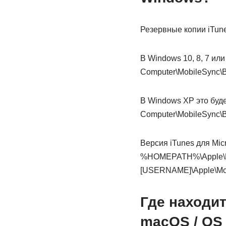
Резервные копии iTun
В Windows 10, 8, 7 ил
Computer\MobileSync\B
В Windows XP это буде
Computer\MobileSync\B
Версия iTunes для Mic
%HOMEPATH%\Apple\Mob
[USERNAME]\Apple\Mob
Где находит
macOS / OS