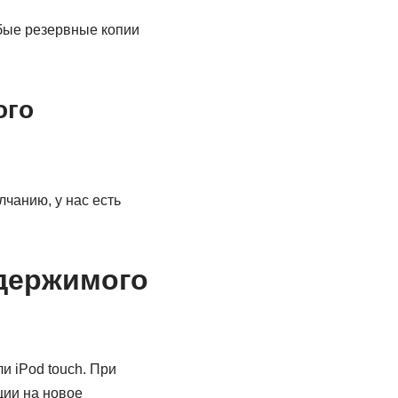
бые резервные копии
ого
лчанию, у нас есть
держимого
и iPod touch. При
ции на новое