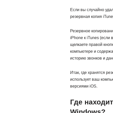
Если вы случайно удал
резервная копия iTun
Резервное копирование
iPhone к iTunes (если
щелкаете правой кноп
компьютере и содержат
историю звонков и да
Итак, где хранятся ре
использует ваш компь
версиями iOS.
Где находит
Windows?