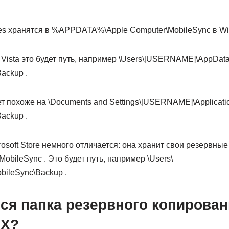
es хранятся в %APPDATA%\Apple Computer\MobileSync в W
и Vista это будет путь, например \Users\[USERNAME]\AppDat
ackup .
т похоже на \Documents and Settings\[USERNAME]\Applicati
ackup .
rosoft Store немного отличается: она хранит свои резервные
ileSync . Это будет путь, например \Users\
ileSync\Backup .
ся папка резервного копирован
 X?