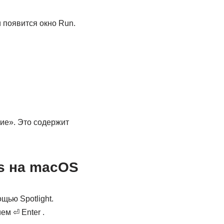
и появится окно Run.
ие». Это содержит
es на macOS
щью Spotlight.
ем ⏎ Enter .