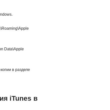
indows.
a\Roaming\Apple
on Data\Apple
 копии в разделе
ия iTunes в