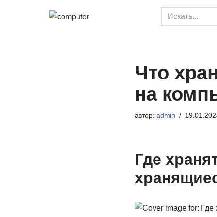
Перейти
к
содержимому
Что хран
на комп
автор:
admin
19.01.202
Где хранят
хранящиес