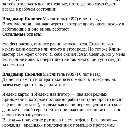
за тебя отключать все не нужные, но тогда оно само будет
всегда в рабочем состоянии.
Владимир Яковлев
Мыслитель (9397) 6 лет назад
Вручную останавливаю через некоторое время опять захожу в
работающие и оно вновь работает
Остальные ответы
это бесполезно, они все равно запускаются. Если только
качать клин-мастер или что-то в этом роде. Но тот же Клин-
мастер сам жрет ого-го. Я себе скачал RAM Cleanup, но у меня
телефон не новый, оперативки не так много, он тупо следит
за памятью
Владимир Яковлев
Мыслитель (9397) 6 лет назад
Да нет и памяти и оперативки всего много в телефоне, но
зачем ему просто так работать то.
Яндекс карты и Яндекс навигатор — два зловредных
приложения, которые постоянно работают (а не просто висят
в фоне, не путать!), отслеживая ваши перемещения и отсылая
данные на свой сервер. Если приложение остановить — оно
сново само запуститься.
Выход — получение рут прав на смартфоне. Без «рута» —
изоляция «вредных» приложений с помощью программы