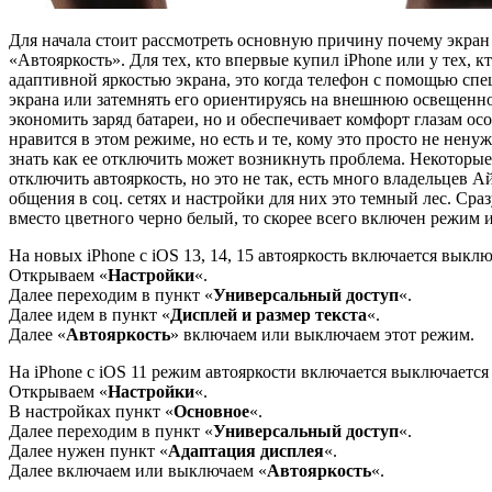
Для начала стоит рассмотреть основную причину почему экран
«Автояркость». Для тех, кто впервые купил iPhone или у тех, 
адаптивной яркостью экрана, это когда телефон с помощью спе
экрана или затемнять его ориентируясь на внешнюю освещеннос
экономить заряд батареи, но и обеспечивает комфорт глазам ос
нравится в этом режиме, но есть и те, кому это просто не нену
знать как ее отключить может возникнуть проблема. Некоторые 
отключить автояркость, но это не так, есть много владельцев 
общения в соц. сетях и настройки для них это темный лес. Сраз
вместо цветного черно белый, то скорее всего включен режим 
На новых iPhone с iOS 13, 14, 15 автояркость включается выклю
Открываем «
Настройки
«.
Далее переходим в пункт «
Универсальный доступ
«.
Далее идем в пункт «
Дисплей и размер текста
«.
Далее «
Автояркость
» включаем или выключаем этот режим.
На iPhone с iOS 11 режим автояркости включается выключается 
Открываем «
Настройки
«.
В настройках пункт «
Основное
«.
Далее переходим в пункт «
Универсальный доступ
«.
Далее нужен пункт «
Адаптация дисплея
«.
Далее включаем или выключаем «
Автояркость
«.