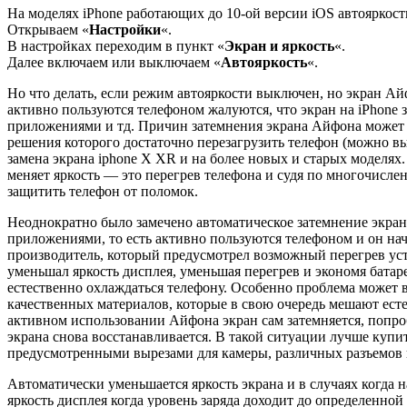
На моделях iPhone работающих до 10-ой версии iOS автояркост
Открываем «
Настройки
«.
В настройках переходим в пункт «
Экран и яркость
«.
Далее включаем или выключаем «
Автояркость
«.
Но что делать, если режим автояркости выключен, но экран Айф
активно пользуются телефоном жалуются, что экран на iPhone з
приложениями и тд. Причин затемнения экрана Айфона может 
решения которого достаточно перезагрузить телефон (можно в
замена экрана iphone X XR и на более новых и старых моделях. 
меняет яркость — это перегрев телефона и судя по многочисле
защитить телефон от поломок.
Неоднократно было замечено автоматическое затемнение экрана
приложениями, то есть активно пользуются телефоном и он нач
производитель, который предусмотрел возможный перегрев устро
уменьшал яркость дисплея, уменьшая перегрев и экономя батаре
естественно охлаждаться телефону. Особенно проблема может в
качественных материалов, которые в свою очередь мешают ест
активном использовании Айфона экран сам затемняется, попроб
экрана снова восстанавливается. В такой ситуации лучше куп
предусмотренными вырезами для камеры, различных разъемов 
Автоматически уменьшается яркость экрана и в случаях когда 
яркость дисплея когда уровень заряда доходит до определенно