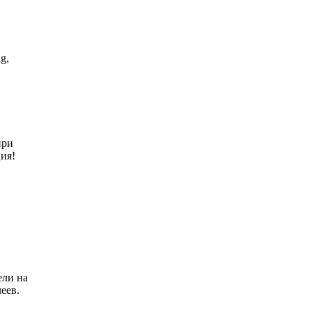
g,
при
ия!
ели на
еев.