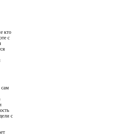
е кто
оте с
я
тся
н
 сам
з
и
ость
дели с
ает