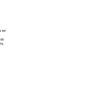
и не
для
ть