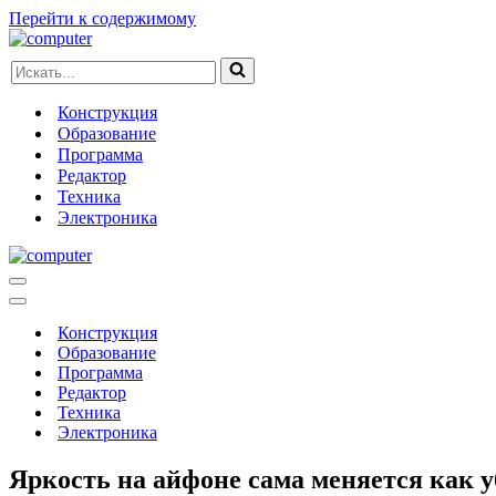
Перейти к содержимому
Искать...
Конструкция
Образование
Программа
Редактор
Техника
Электроника
Меню
навигации
Меню
навигации
Конструкция
Образование
Программа
Редактор
Техника
Электроника
Яркость на айфоне сама меняется как у