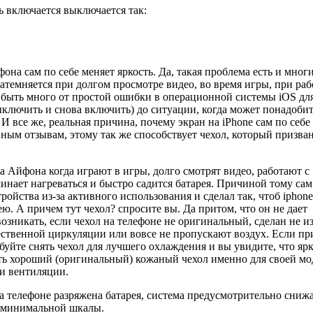
ь включается выключается так:
она сам по себе меняет яркость. Да, такая проблема есть и многи
атемняется при долгом просмотре видео, во время игры, при раб
быть много от простой ошибки в операционной системы iOS дл
ыключить и снова включить) до ситуации, когда может понадоби
И все же, реальная причина, почему экран на iPhone сам по себе
нным отзывам, этому так же способствует чехол, который призва
 Айфона когда играют в игры, долго смотрят видео, работают с
инает нагреваться и быстро садится батарея. Причиной тому сам
йства из-за активного использования и сделал так, чтоб iphone
ю. А причем тут чехол? спросите вы. Да притом, что он не дает
озникать, если чехол на телефоне не оригинальный, сделан не и
ественной циркуляции или вовсе не пропускают воздух. Если пр
уйте снять чехол для лучшего охлаждения и вы увидите, что ярк
ить хороший (оригинальный) кожаный чехол именно для своей мо
и вентиляции.
на телефоне разряжена батарея, система предусмотрительно сниж
й минимальной шкалы.