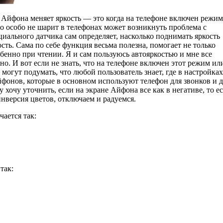
 Айфона меняет яркость — это когда на телефоне включен режим
кто особо не шарит в телефонах может возникнуть проблема с
циального датчика сам определяет, насколько поднимать яркость
ть. Сама по себе функция весьма полезна, помогает не только
обенно при чтении. Я и сам пользуюсь автояркостью и мне все
жно. И вот если не знать, что на телефоне включен этот режим ил
могут подумать, что любой пользователь знает, где в настройках
Айфонов, которые в основном используют телефон для звонков и 
у хочу уточнить, если на экране Айфона все как в негативе, то ес
инверсия цветов, отключаем и радуемся.
чается так:
так: