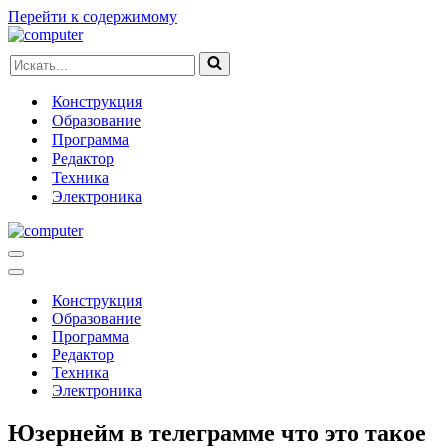
Перейти к содержимому
Искать...
Конструкция
Образование
Программа
Редактор
Техника
Электроника
Меню
навигации
Меню
навигации
Конструкция
Образование
Программа
Редактор
Техника
Электроника
Юзернейм в телеграмме что это такое