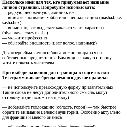
Несколько идей для тех, кто придумывает название
личной страницы. Попробуйте использовать:
— редкую, необычную фамилию, имя
— вписать в название хобби или специализацию (masha.bike,
sasha.box)
— возможно, вас выделяет какая-то черта характера
(olya.brave, crazy.masha)
— укажите профессию
— обыграйте внешность (цвет волос, например)
Для юзернейма личного блога можно опираться на
собственные предпочтения. Вам виднее, какую сторону
хотите показать читателям.
При выборе названия для страницы в соцсетях или
Телеграмм-канале бренда немного другие правила:
— не используйте превосходную форму прилагательных.
Такие слова не несут дополнительного смысла, могут
оттолкнуть (не похожи на правду)
— добавляйте геолокацию (область, город) — так быстрее
обратите внимание целевой аудитории. Особенно актуально
для франшиз и малого бизнеса
— обыграйте нишу бизнеса (shop, beauty, hostel)