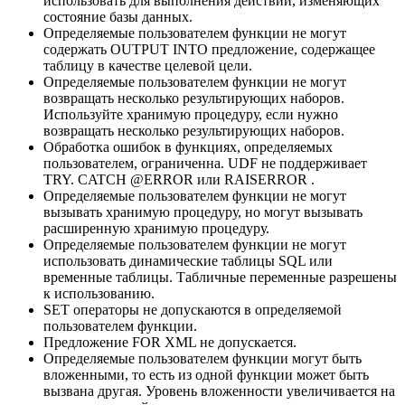
использовать для выполнения действий, изменяющих
состояние базы данных.
Определяемые пользователем функции не могут
содержать OUTPUT INTO предложение, содержащее
таблицу в качестве целевой цели.
Определяемые пользователем функции не могут
возвращать несколько результирующих наборов.
Используйте хранимую процедуру, если нужно
возвращать несколько результирующих наборов.
Обработка ошибок в функциях, определяемых
пользователем, ограниченна. UDF не поддерживает
TRY. CATCH @ERROR или RAISERROR .
Определяемые пользователем функции не могут
вызывать хранимую процедуру, но могут вызывать
расширенную хранимую процедуру.
Определяемые пользователем функции не могут
использовать динамические таблицы SQL или
временные таблицы. Табличные переменные разрешены
к использованию.
SET операторы не допускаются в определяемой
пользователем функции.
Предложение FOR XML не допускается.
Определяемые пользователем функции могут быть
вложенными, то есть из одной функции может быть
вызвана другая. Уровень вложенности увеличивается на