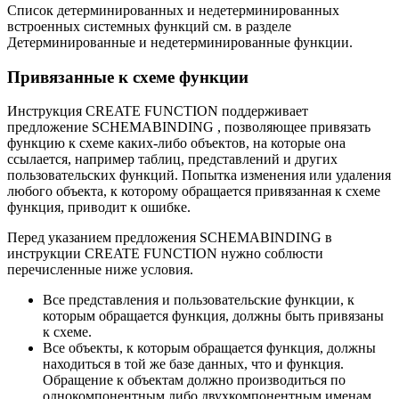
Список детерминированных и недетерминированных
встроенных системных функций см. в разделе
Детерминированные и недетерминированные функции.
Привязанные к схеме функции
Инструкция CREATE FUNCTION поддерживает
предложение SCHEMABINDING , позволяющее привязать
функцию к схеме каких-либо объектов, на которые она
ссылается, например таблиц, представлений и других
пользовательских функций. Попытка изменения или удаления
любого объекта, к которому обращается привязанная к схеме
функция, приводит к ошибке.
Перед указанием предложения SCHEMABINDING в
инструкции CREATE FUNCTION нужно соблюсти
перечисленные ниже условия.
Все представления и пользовательские функции, к
которым обращается функция, должны быть привязаны
к схеме.
Все объекты, к которым обращается функция, должны
находиться в той же базе данных, что и функция.
Обращение к объектам должно производиться по
однокомпонентным либо двухкомпонентным именам.