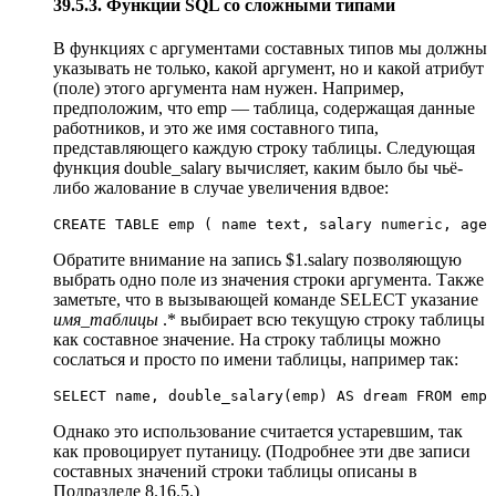
39.5.3. Функции SQL со сложными типами
В функциях с аргументами составных типов мы должны
указывать не только, какой аргумент, но и какой атрибут
(поле) этого аргумента нам нужен. Например,
предположим, что emp — таблица, содержащая данные
работников, и это же имя составного типа,
представляющего каждую строку таблицы. Следующая
функция double_salary вычисляет, каким было бы чьё-
либо жалование в случае увеличения вдвое:
CREATE TABLE emp ( name text, salary numeric, age 
Обратите внимание на запись $1.salary позволяющую
выбрать одно поле из значения строки аргумента. Также
заметьте, что в вызывающей команде SELECT указание
имя_таблицы
.* выбирает всю текущую строку таблицы
как составное значение. На строку таблицы можно
сослаться и просто по имени таблицы, например так:
SELECT name, double_salary(emp) AS dream FROM emp 
Однако это использование считается устаревшим, так
как провоцирует путаницу. (Подробнее эти две записи
составных значений строки таблицы описаны в
Подразделе 8.16.5.)