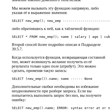
Мы можем вызывать эту функцию напрямую, либо
указав её в выражении значения:
SELECT new_emp(); new_emp ------------------------
либо обратившись к ней, как к табличной функции:
SELECT * FROM new_emp(); name | salary | age | cub
Второй способ более подробно описан в Подразделе
39.5.7.
Когда используется функция, возвращающая составной
тип, может возникнуть желание получить из её
результата только одно поле (атрибут). Это можно
сделать, применяя такую запись:
SELECT (new_emp()).name; name ------ None
Дополнительные скобки необходимы во избежание
неоднозначности при разборе запроса. Если вы
попытаетесь выполнить запрос без них, вы получите
ошибку:
SELECT new_emp().name; ERROR: syntax error at or n