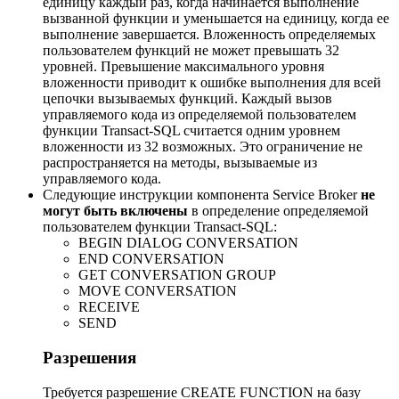
единицу каждый раз, когда начинается выполнение
вызванной функции и уменьшается на единицу, когда ее
выполнение завершается. Вложенность определяемых
пользователем функций не может превышать 32
уровней. Превышение максимального уровня
вложенности приводит к ошибке выполнения для всей
цепочки вызываемых функций. Каждый вызов
управляемого кода из определяемой пользователем
функции Transact-SQL считается одним уровнем
вложенности из 32 возможных. Это ограничение не
распространяется на методы, вызываемые из
управляемого кода.
Следующие инструкции компонента Service Broker
не
могут быть включены
в определение определяемой
пользователем функции Transact-SQL:
BEGIN DIALOG CONVERSATION
END CONVERSATION
GET CONVERSATION GROUP
MOVE CONVERSATION
RECEIVE
SEND
Разрешения
Требуется разрешение CREATE FUNCTION на базу