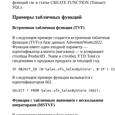
функций см. в статье CREATE FUNCTION (Transact-
SQL).
Примеры табличных функций
Встроенная табличная функция (TVF)
В следующем примере создается встроенная табличная
функция (TVF) в базе данных AdventureWorks2022.
Функция имеет один входной параметр —
идентификатор клиента (магазина) — и возвращает
столбцы ProductID , Name и столбец YTD Total со
сведениями о продажах продукта за текущий год.
IF OBJECT_ID (N'Sales.ufn_SalesByStore', N'IF') IS
В следующем примере функция вызывается с
идентификатором 602.
SELECT * FROM Sales.ufn_SalesByStore (602);
Функция с табличным значением с несколькими
операторами (MSTVF)
В следующем примере в базе данных