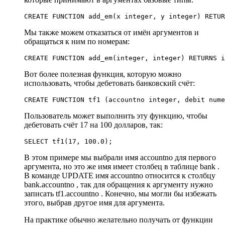
CREATE FUNCTION add_em(x integer, y integer) RETUR
Мы также можем отказаться от имён аргументов и
обращаться к ним по номерам:
CREATE FUNCTION add_em(integer, integer) RETURNS i
Вот более полезная функция, которую можно
использовать, чтобы дебетовать банковский счёт:
CREATE FUNCTION tf1 (accountno integer, debit nume
Пользователь может выполнить эту функцию, чтобы
дебетовать счёт 17 на 100 долларов, так:
SELECT tf1(17, 100.0);
В этом примере мы выбрали имя accountno для первого
аргумента, но это же имя имеет столбец в таблице bank .
В команде UPDATE имя accountno относится к столбцу
bank.accountno , так для обращения к аргументу нужно
записать tf1.accountno . Конечно, мы могли бы избежать
этого, выбрав другое имя для аргумента.
На практике обычно желательно получать от функции