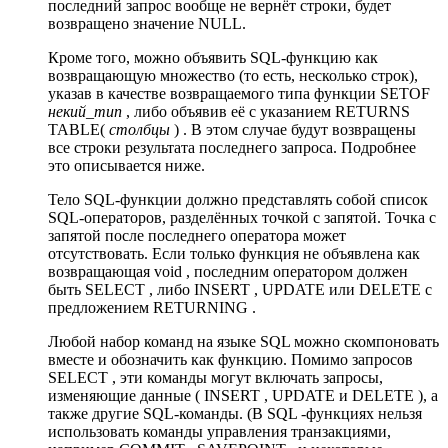
последний запрос вообще не вернёт строки, будет
возвращено значение NULL.
Кроме того, можно объявить SQL-функцию как
возвращающую множество (то есть, несколько строк),
указав в качестве возвращаемого типа функции SETOF
некий_тип
, либо объявив её с указанием RETURNS
TABLE(
столбцы
) . В этом случае будут возвращены
все строки результата последнего запроса. Подробнее
это описывается ниже.
Тело SQL-функции должно представлять собой список
SQL-операторов, разделённых точкой с запятой. Точка с
запятой после последнего оператора может
отсутствовать. Если только функция не объявлена как
возвращающая void , последним оператором должен
быть SELECT , либо INSERT , UPDATE или DELETE с
предложением RETURNING .
Любой набор команд на языке SQL можно скомпоновать
вместе и обозначить как функцию. Помимо запросов
SELECT , эти команды могут включать запросы,
изменяющие данные ( INSERT , UPDATE и DELETE ), а
также другие SQL-команды. (В SQL -функциях нельзя
использовать команды управления транзакциями,