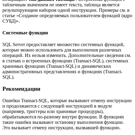
табличным значением не имеет текста, таблица является
результирующим набором одной инструкции. Примеры см. в
статье «Создание определяемых пользователем функций (ядро
СУБД)».
Системные функции
SQL Server предоставляет множество системных функций,
которые можно использовать для выполнения различных
операций. Их нельзя изменить. Дополнительные сведения см.
в статьях о встроенных функциях (Transact-SQL), системных
хранимых функциях (Transact-SQL) и динамических
административных представлениях и функциях (Transact-
SQL).
Рекомендации
Ошибки Transact-SQL, которые вызывают отмену инструкции
и продолжаются с следующей инструкцией в модуле
(например, триггеры или хранимые процедуры),
обрабатываются по-разному внутри функции. В функциях
такие ошибки вызывают остановку выполнения функции.
Это вызывает отмену инструкции, вызвавшей функцию.