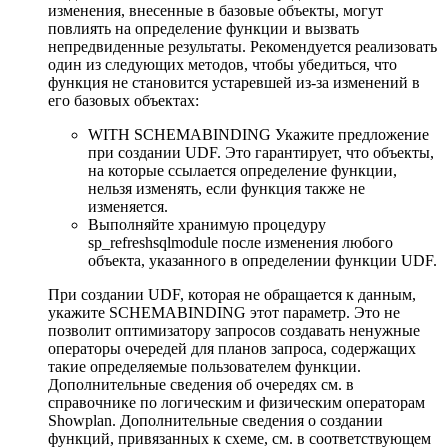
изменения, внесенные в базовые объекты, могут
повлиять на определение функции и вызвать
непредвиденные результаты. Рекомендуется реализовать
один из следующих методов, чтобы убедиться, что
функция не становится устаревшей из-за изменений в
его базовых объектах:
WITH SCHEMABINDING Укажите предложение
при создании UDF. Это гарантирует, что объекты,
на которые ссылается определение функции,
нельзя изменять, если функция также не
изменяется.
Выполняйте хранимую процедуру
sp_refreshsqlmodule после изменения любого
объекта, указанного в определении функции UDF.
При создании UDF, которая не обращается к данным,
укажите SCHEMABINDING этот параметр. Это не
позволит оптимизатору запросов создавать ненужные
операторы очередей для планов запроса, содержащих
такие определяемые пользователем функции.
Дополнительные сведения об очередях см. в
справочнике по логическим и физическим операторам
Showplan. Дополнительные сведения о создании
функций, привязанных к схеме, см. в соответствующем