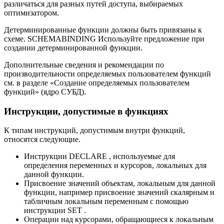
различаться для разных путей доступа, выбираемых
оптимизатором.
Детерминированные функции должны быть привязаны к
схеме. SCHEMABINDING Используйте предложение при
создании детерминированной функции.
Дополнительные сведения и рекомендации по
производительности определяемых пользователем функций
см. в разделе «Создание определяемых пользователем
функций» (ядро СУБД).
Инструкции, допустимые в функциях
К типам инструкций, допустимым внутри функций,
относятся следующие.
Инструкции DECLARE , используемые для
определения переменных и курсоров, локальных для
данной функции.
Присвоение значений объектам, локальным для данной
функции, например присвоение значений скалярным и
табличным локальным переменным с помощью
инструкции SET .
Операции над курсорами, обращающиеся к локальным