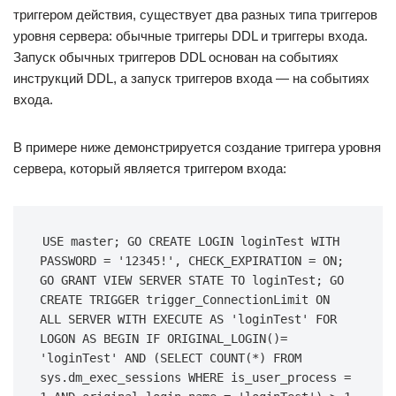
триггером действия, существует два разных типа триггеров
уровня сервера: обычные триггеры DDL и триггеры входа.
Запуск обычных триггеров DDL основан на событиях
инструкций DDL, а запуск триггеров входа — на событиях
входа.
В примере ниже демонстрируется создание триггера уровня
сервера, который является триггером входа:
USE master; GO CREATE LOGIN loginTest WITH 
PASSWORD = '12345!', CHECK_EXPIRATION = ON; 
GO GRANT VIEW SERVER STATE TO loginTest; GO 
CREATE TRIGGER trigger_ConnectionLimit ON 
ALL SERVER WITH EXECUTE AS 'loginTest' FOR 
LOGON AS BEGIN IF ORIGINAL_LOGIN()= 
'loginTest' AND (SELECT COUNT(*) FROM 
sys.dm_exec_sessions WHERE is_user_process = 