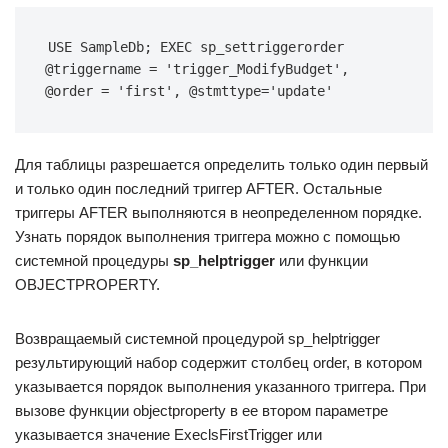
USE SampleDb; EXEC sp_settriggerorder 
@triggername = 'trigger_ModifyBudget', 
@order = 'first', @stmttype='update'
Для таблицы разрешается определить только один первый
и только один последний триггер AFTER. Остальные
триггеры AFTER выполняются в неопределенном порядке.
Узнать порядок выполнения триггера можно с помощью
системной процедуры
sp_helptrigger
или функции
OBJECTPROPERTY.
Возвращаемый системной процедурой sp_helptrigger
результирующий набор содержит столбец order, в котором
указывается порядок выполнения указанного триггера. При
вызове функции objectproperty в ее втором параметре
указывается значение ExeclsFirstTrigger или