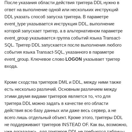
После указания области действия триггера DDL нужно в
ответ на выполнение одной или нескольких инструкций
DDL указать способ запуска триггера. В параметре
event_type указывается инструкция DDL, выполнение
которой запускает триггер, а в альтернативном параметре
event_group указывается группа событий языка Transact-
SQL. Триггер DDL запускается после выполнения любого
события языка Transact-SQL, указанного в параметре
event_group. Ключевое слово
LOGON
указывает триггер
входа.
Кроме сходства триггеров DML и DDL, между ними также
есть несколько различий. Основным различием между
этими двумя видами триггеров является то, что для
триггера DDL можно задать в качестве его области
действия всю базу данных или даже весь сервер, а не
всего лишь отдельный объект. Кроме этого, триггеры DDL
не поддерживают триггеров INSTEAD OF. Как вы, возможно,
уже догадались, для триггеров DDL не требуются таблицы