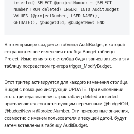
inserted) SELECT @projectNumber = (SELECT 
Number FROM deleted) INSERT INTO AuditBudget 
VALUES (@projectNumber, USER_NAME(), 
GETDATE(), @budgetOld, @budgetNew) END
В этом примере создается таблица AuditBudget, в которой
сохраняются все изменения столбца Budget таблицы
Project. Изменения этого столбца будут записываться в эту
таблицу посредством триггера trigger_ModifyBudget.
Этот триггер активируется для каждого изменения столбца
Budget с помощью инструкции UPDATE. При выполнении
этого триггера значения строк таблиц deleted и inserted
присваиваются соответствующим переменным @budgetOld,
@budgetNew и @projectNumber. Эти присвоенные значения,
совместно с именем пользователя и текущей датой, будут
затем вставлены в таблицу AuditBudget.