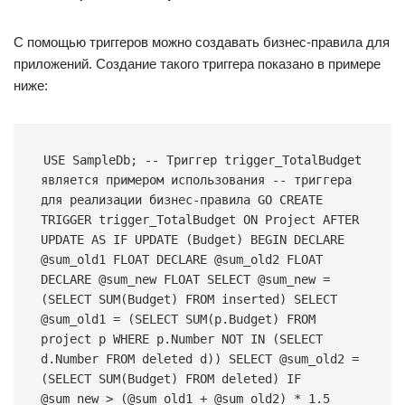
С помощью триггеров можно создавать бизнес-правила для
приложений. Создание такого триггера показано в примере
ниже:
USE SampleDb; -- Триггер trigger_TotalBudget 
является примером использования -- триггера 
для реализации бизнес-правила GO CREATE 
TRIGGER trigger_TotalBudget ON Project AFTER 
UPDATE AS IF UPDATE (Budget) BEGIN DECLARE 
@sum_old1 FLOAT DECLARE @sum_old2 FLOAT 
DECLARE @sum_new FLOAT SELECT @sum_new = 
(SELECT SUM(Budget) FROM inserted) SELECT 
@sum_old1 = (SELECT SUM(p.Budget) FROM 
project p WHERE p.Number NOT IN (SELECT 
d.Number FROM deleted d)) SELECT @sum_old2 = 
(SELECT SUM(Budget) FROM deleted) IF 
@sum_new > (@sum_old1 + @sum_old2) * 1.5 