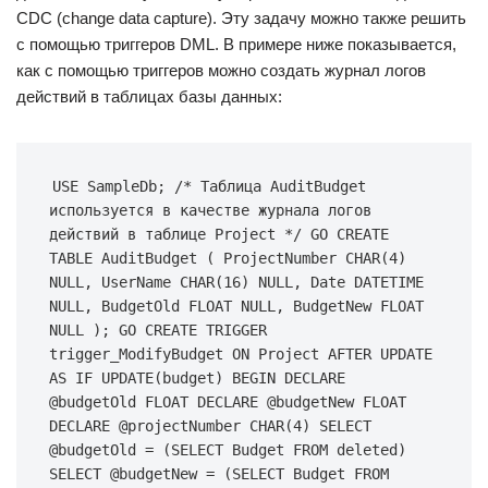
CDC (change data capture). Эту задачу можно также решить
с помощью триггеров DML. В примере ниже показывается,
как с помощью триггеров можно создать журнал логов
действий в таблицах базы данных:
USE SampleDb; /* Таблица AuditBudget 
используется в качестве журнала логов 
действий в таблице Project */ GO CREATE 
TABLE AuditBudget ( ProjectNumber CHAR(4) 
NULL, UserName CHAR(16) NULL, Date DATETIME 
NULL, BudgetOld FLOAT NULL, BudgetNew FLOAT 
NULL ); GO CREATE TRIGGER 
trigger_ModifyBudget ON Project AFTER UPDATE 
AS IF UPDATE(budget) BEGIN DECLARE 
@budgetOld FLOAT DECLARE @budgetNew FLOAT 
DECLARE @projectNumber CHAR(4) SELECT 
@budgetOld = (SELECT Budget FROM deleted) 
SELECT @budgetNew = (SELECT Budget FROM 