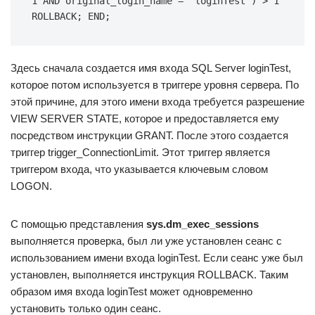
1 AND original_login_name = 'loginTest') > 1 
ROLLBACK; END;
Здесь сначала создается имя входа SQL Server loginTest,
которое потом используется в триггере уровня сервера. По
этой причине, для этого имени входа требуется разрешение
VIEW SERVER STATE, которое и предоставляется ему
посредством инструкции GRANT. После этого создается
триггер trigger_ConnectionLimit. Этот триггер является
триггером входа, что указывается ключевым словом
LOGON.
С помощью представления
sys.dm_exec_sessions
выполняется проверка, был ли уже установлен сеанс с
использованием имени входа loginTest. Если сеанс уже был
установлен, выполняется инструкция ROLLBACK. Таким
образом имя входа loginTest может одновременно
установить только один сеанс.