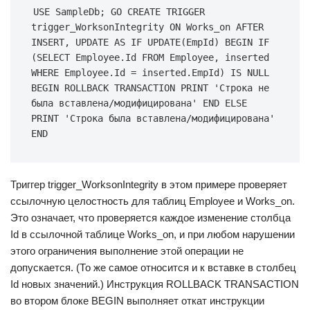
USE SampleDb; GO CREATE TRIGGER 
trigger_WorksonIntegrity ON Works_on AFTER 
INSERT, UPDATE AS IF UPDATE(EmpId) BEGIN IF 
(SELECT Employee.Id FROM Employee, inserted 
WHERE Employee.Id = inserted.EmpId) IS NULL 
BEGIN ROLLBACK TRANSACTION PRINT 'Строка не 
была вставлена/модифицирована' END ELSE 
PRINT 'Строка была вставлена/модифицирована' 
END
Триггер trigger_WorksonIntegrity в этом примере проверяет
ссылочную целостность для таблиц Employee и Works_on.
Это означает, что проверяется каждое изменение столбца
Id в ссылочной таблице Works_on, и при любом нарушении
этого ограничения выполнение этой операции не
допускается. (То же самое относится и к вставке в столбец
Id новых значений.) Инструкция ROLLBACK TRANSACTION
во втором блоке BEGIN выполняет откат инструкции