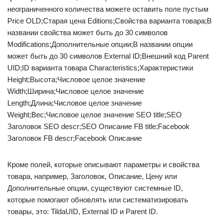
неограниченного количества можете оставить поле пустым
Price OLD;Старая цена Editions;Свойства варианта товара;В
названии свойства может быть до 30 символов
Modifications;Дополнительные опции;В названии опции
может быть до 30 символов External ID;Внешний код Parent
UID;ID варианта товара Characteristics;Характеристики
Height;Высота;Числовое целое значение
Width;Ширина;Числовое целое значение
Length;Длина;Числовое целое значение
Weight;Вес;Числовое целое значение SEO title;SEO
Заголовок SEO descr;SEO Описание FB title;Facebook
Заголовок FB descr;Facebook Описание
Кроме полей, которые описывают параметры и свойства
товара, например, Заголовок, Описание, Цену или
Дополнительные опции, существуют системные ID,
которые помогают обновлять или систематизировать
товары, это: TildaUID, External ID и Parent ID.