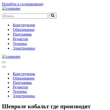
Перейти к содержимому
Искать...
Конструкция
Образование
Программа
Редактор
Техника
Электроника
Меню
навигации
Меню
навигации
Конструкция
Образование
Программа
Редактор
Техника
Электроника
Шевроле кобальт где производят