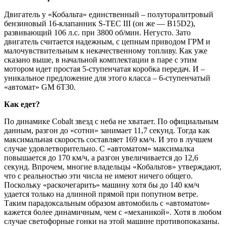
Двигатель у «Кобальта» единственный – полуторалитровый
бензиновый 16-клапанник S-TEC III (он же — B15D2),
развивающий 106 л.с. при 3800 об/мин. Негусто. Зато
двигатель считается надежным, с цепным приводом ГРМ и
малочувствительным к некачественному топливу. Как уже
сказано выше, в начальной комплектации в паре с этим
мотором идет простая 5-ступенчатая коробка передач. И –
уникальное предложение для этого класса – 6-ступенчатый
«автомат» GM 6Т30.
Как едет?
По динамике Cobalt звезд с неба не хватает. По официальным
данным, разгон до «сотни» занимает 11,7 секунд. Тогда как
максимальная скорость составляет 169 км/ч. И это в лучшем
случае удовлетворительно. С «автоматом» максималка
повышается до 170 км/ч, а разгон увеличивается до 12,6
секунд. Впрочем, многие владельцы «Кобальтов» утверждают,
что с реальностью эти числа не имеют ничего общего.
Поскольку «раскочегарить» машину хотя бы до 140 км/ч
удается только на длинной прямой при попутном ветре.
Таким парадоксальным образом автомобиль с «автоматом»
кажется более динамичным, чем с «механикой». Хотя в любом
случае светофорные гонки на этой машине противопоказаны.