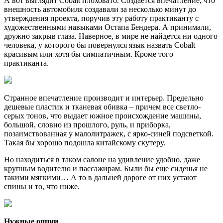
А вот выглядит Cobalt плоховато. Создается впечатление, что
внешность автомобиля создавали за несколько минут до
утверждения проекта, поручив эту работу практиканту с
художественными навыками Остапа Бендера. А принимали,
дружно закрыв глаза. Наверное, в мире не найдется ни одного
человека, у которого бы повернулся язык назвать Cobalt
красивым или хотя бы симпатичным. Кроме того
практиканта.
Странное впечатление производит и интерьер. Предельно
дешевые пластик и тканевая обивка – причем все светло-
серых тонов, что выдает южное происхождение машины,
большой, словно из прошлого, руль, и приборка,
позаимствованная у малолитражек, с ярко-синей подсветкой.
Такая бы хорошо подошла китайскому скутеру.
Но находиться в таком салоне на удивление удобно, даже
крупным водителю и пассажирам. Были бы еще сиденья не
такими мягкими… А то в дальней дороге от них устают
спины и то, что ниже.
Нужные опции