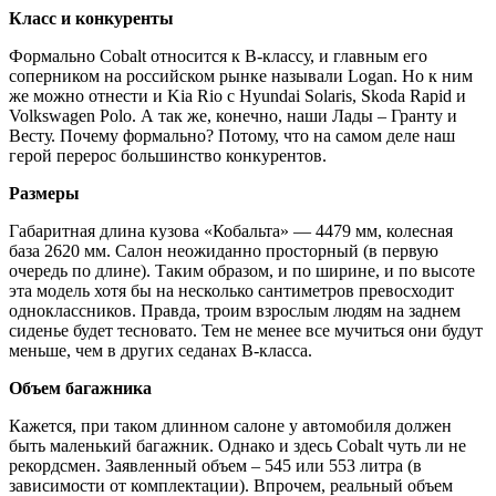
Класс и конкуренты
Формально Cobalt относится к B-классу, и главным его
соперником на российском рынке называли Logan. Но к ним
же можно отнести и Kia Rio c Hyundai Solaris, Skoda Rapid и
Volkswagen Polo. А так же, конечно, наши Лады – Гранту и
Весту. Почему формально? Потому, что на самом деле наш
герой перерос большинство конкурентов.
Размеры
Габаритная длина кузова «Кобальта» — 4479 мм, колесная
база 2620 мм. Салон неожиданно просторный (в первую
очередь по длине). Таким образом, и по ширине, и по высоте
эта модель хотя бы на несколько сантиметров превосходит
одноклассников. Правда, троим взрослым людям на заднем
сиденье будет тесновато. Тем не менее все мучиться они будут
меньше, чем в других седанах B-класса.
Объем багажника
Кажется, при таком длинном салоне у автомобиля должен
быть маленький багажник. Однако и здесь Cobalt чуть ли не
рекордсмен. Заявленный объем – 545 или 553 литра (в
зависимости от комплектации). Впрочем, реальный объем