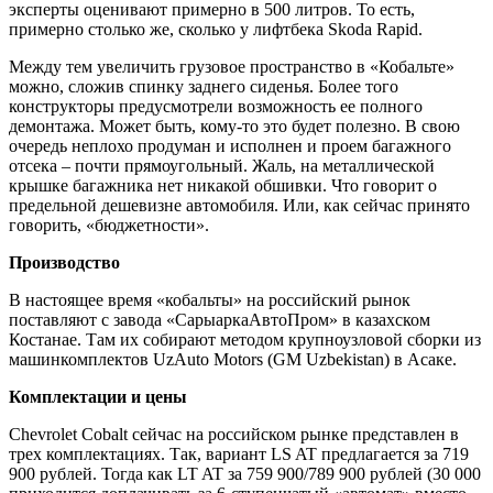
эксперты оценивают примерно в 500 литров. То есть,
примерно столько же, сколько у лифтбека Skoda Rapid.
Между тем увеличить грузовое пространство в «Кобальте»
можно, сложив спинку заднего сиденья. Более того
конструкторы предусмотрели возможность ее полного
демонтажа. Может быть, кому-то это будет полезно. В свою
очередь неплохо продуман и исполнен и проем багажного
отсека – почти прямоугольный. Жаль, на металлической
крышке багажника нет никакой обшивки. Что говорит о
предельной дешевизне автомобиля. Или, как сейчас принято
говорить, «бюджетности».
Производство
В настоящее время «кобальты» на российский рынок
поставляют с завода «СарыаркаАвтоПром» в казахском
Костанае. Там их собирают методом крупноузловой сборки из
машинкомплектов UzAuto Motors (GM Uzbekistan) в Асаке.
Комплектации и цены
Chevrolet Cobalt сейчас на российском рынке представлен в
трех комплектациях. Так, вариант LS AT предлагается за 719
900 рублей. Тогда как LT AT за 759 900/789 900 рублей (30 000