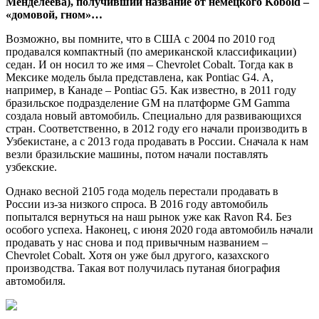
Менделеева), получивший название от немецкого Kobold –
«домовой, гном»…
Возможно, вы помните, что в США с 2004 по 2010 год
продавался компактный (по американской классификации)
седан. И он носил то же имя – Chevrolet Cobalt. Тогда как в
Мексике модель была представлена, как Pontiac G4. А,
например, в Канаде – Pontiac G5. Как известно, в 2011 году
бразильское подразделение GM на платформе GM Gamma
создала новый автомобиль. Специально для развивающихся
стран. Соответственно, в 2012 году его начали производить в
Узбекистане, а с 2013 года продавать в России. Сначала к нам
везли бразильские машины, потом начали поставлять
узбекские.
Однако весной 2105 года модель перестали продавать в
России из-за низкого спроса. В 2016 году автомобиль
попытался вернуться на наш рынок уже как Ravon R4. Без
особого успеха. Наконец, с июня 2020 года автомобиль начали
продавать у нас снова и под привычным названием –
Chevrolet Cobalt. Хотя он уже был другого, казахского
производства. Такая вот получилась путаная биография
автомобиля.