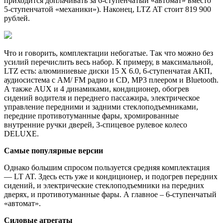
приходится доплачивать за 6-ступенчатый «автомат» вместо
5-ступенчатой «механики»). Наконец, LTZ AT стоит 819 900
рублей.
Что и говорить, комплектации небогатые. Так что можно без
усилий перечислить весь набор. К примеру, в максимальной,
LTZ есть: алюминиевые диски 15 Х 6.0, 6-ступенчатая АКП,
аудиосистема с AM/ FM радио и CD, MP3 плеером и Bluetooth.
А также AUX и 4 динамиками, кондиционер, обогрев
сидений водителя и переднего пассажира, электрическое
управление передними и задними стеклоподъемниками,
передние противотуманные фары, хромированные
внутренние ручки дверей, 3-спицевое рулевое колесо
DELUXE.
Самые популярные версии
Однако большим спросом пользуется средняя комплектация
— LT AT. Здесь есть уже и кондиционер, и подогрев передних
сидений, и электрические стеклоподъемники на передних
дверях, и противотуманные фары. А главное – 6-ступенчатый
«автомат».
Силовые агрегаты