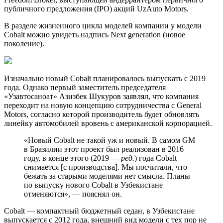
публичного предложения (IPO) акций UzAuto Motors.
В разделе жизненного цикла моделей компании у модели
Cobalt можно увидеть надпись Next generation (новое
поколение).
Изначально новый Cobalt планировалось выпускать с 2019
года. Однако первый заместитель председателя
«Узавтосаноат» Азизбек Шукуров заявлял, что компания
переходит на новую концепцию сотрудничества с General
Motors, согласно которой производитель будет обновлять
линейку автомобилей вровень с американской корпорацией.
«Новый Cobalt не такой уж и новый. В самом GM
в Бразилии этот проект был реализован в 2016
году, в конце этого (2019 —
ред.
) года Cobalt
снимается [с производства]. Мы посчитали, что
бежать за старыми моделями нет смысла. Планы
по выпуску нового Cobalt в Узбекистане
отменяются», — пояснял он.
Cobalt — компактный бюджетный седан, в Узбекистане
выпускается с 2012 года, внешний вид модели с тех пор не