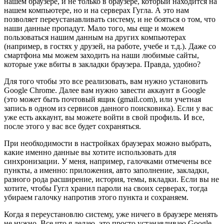
нашем браузере, и не только в браузере, который находится на
нашем компьютере, но и на серверах Гугла. А это нам
позволяет переустанавливать систему, и не бояться о том, что
наши данные пропадут. Мало того, мы еще и можем
пользоваться нашим данным на других компьютерах
(например, в гостях у друзей, на работе, учебе и т.д.). Даже со
смартфона мы можем заходить на наши любимые сайты,
которые уже вбиты в закладки браузера. Правда, удобно?
Для того чтобы это все реализовать, вам нужно установить
Google Chrome. Далее вам нужно завести аккаунт в Google
(это может быть почтовый ящик (gmail.com), или учетная
запись в одном из сервисов данного поисковика). Если у вас
уже есть аккаунт, вы можете войти в свой профиль. И все,
после этого у вас все будет сохраняться.
При необходимости в настройках браузерах можно выбрать,
какие именно данные вы хотите использовать для
синхронизации. У меня, например, галочками отмечены все
пункты, а именно: приложения, авто заполнение, закладки,
разного рода расширение, история, темы, вкладки. Если вы не
хотите, чтобы Гугл хранил пароли на своих серверах, тогда
убираем галочку напротив этого пункта и сохраняем.
Когда я переустановлю систему, уже ничего в браузере менять
не нужно. Все что я делаю, это просто устанавливаю Google