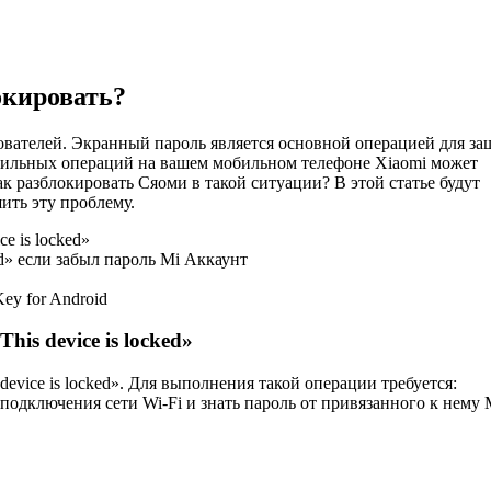
локировать?
ователей. Экранный пароль является основной операцией для з
авильных операций на вашем мобильном телефоне Xiaomi может
 как разблокировать Сяоми в такой ситуации? В этой статье будут
ить эту проблему.
e is locked»
ed» если забыл пароль Mi Аккаунт
ey for Android
is device is locked»
evice is locked». Для выполнения такой операции требуется:
подключения сети Wi-Fi и знать пароль от привязанного к нему 