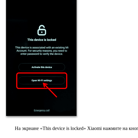
На экрнане «This device is locked» Xiaomi нажмите на кноп