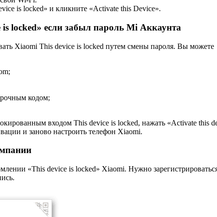
ce is locked» и кликните «Activate this Device».
 is locked» если забыл пароль Mi Аккаунта
ть Xiaomi This device is locked путем смены пароля. Вы можете
om;
ерочным кодом;
ированным входом This device is locked, нажать «Activate this d
вации и заново настроить телефон Xiaomi.
омпании
лении «This device is locked» Xiaomi. Нужно зарегистрироватьс
пись.