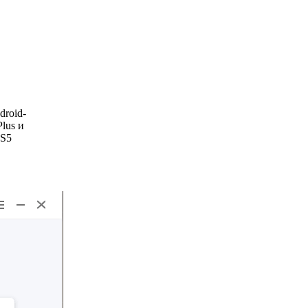
droid-
lus и
 S5