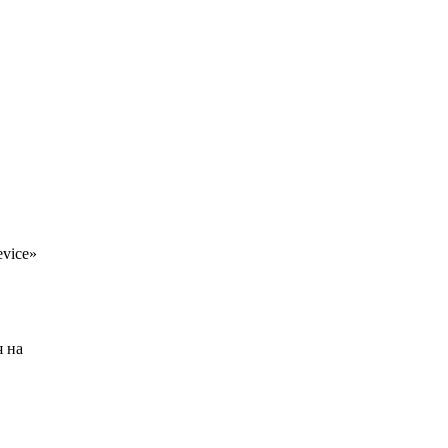
evice»
я на