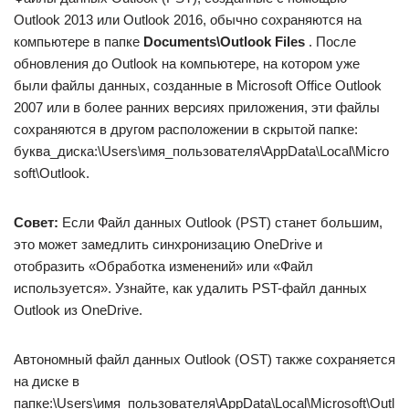
Outlook 2013 или Outlook 2016, обычно сохраняются на
компьютере в папке
Documents\Outlook Files
. После
обновления до Outlook на компьютере, на котором уже
были файлы данных, созданные в Microsoft Office Outlook
2007 или в более ранних версиях приложения, эти файлы
сохраняются в другом расположении в скрытой папке:
буква_диска:\Users\имя_пользователя\AppData\Local\Micro
soft\Outlook.
Совет:
Если Файл данных Outlook (PST) станет большим,
это может замедлить синхронизацию OneDrive и
отобразить «Обработка изменений» или «Файл
используется». Узнайте, как удалить PST-файл данных
Outlook из OneDrive.
Автономный файл данных Outlook (OST) также сохраняется
на диске в
папке:\Users\имя_пользователя\AppData\Local\Microsoft\Outl