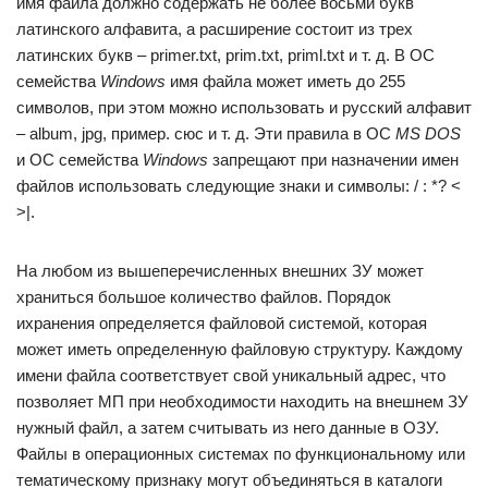
имя файла должно содержать не более восьми букв
латинского алфавита, а расширение состоит из трех
латинских букв – primer.txt, prim.txt, priml.txt и т. д. В ОС
семейства
Windows
имя файла может иметь до 255
символов, при этом можно использовать и русский алфавит
– album, jpg, пример. сюс и т. д. Эти правила в ОС
MS DOS
и ОС семейства
Windows
запрещают при назначении имен
файлов использовать следующие знаки и символы: / : *? <
>|.
На любом из вышеперечисленных внешних ЗУ может
храниться большое количество файлов. Порядок
ихранения определяется файловой системой, которая
может иметь определенную файловую структуру. Каждому
имени файла соответствует свой уникальный адрес, что
позволяет МП при необходимости находить на внешнем ЗУ
нужный файл, а затем считывать из него данные в ОЗУ.
Файлы в операционных системах по функциональному или
тематическому признаку могут объединяться в каталоги