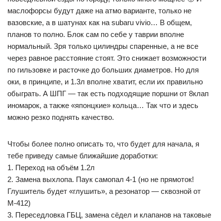
маслофорсы будут даже на атмо варианте, только не
вазовские, а в шатунах как на subaru vivio… В общем,
планов то полно. Блок сам по себе у таврии вполне
нормальный. Зря только цилиндры спаренные, а не все
через равное расстояние стоят. Это снижает возможности
по гильзовке и расточке до больших диаметров. Но для
оки, в принципе, и 1.3л вполне хватит, если их правильно
обыграть. А ШПГ — так есть подходящие поршни от 8клап
иномарок, а также «японцкие» кольца… Так что и здесь
можно резко поднять качество.
Чтобы более полно описать то, что будет для начала, я
тебе приведу самые ближайшие доработки:
1. Переход на объём 1.2л
2. Замена выхлопа. Паук самопал 4-1 (но не прямоток!
Глушитель будет «глушить», а резонатор — сквозной от
М-412)
3. Переседловка ГБЦ, замена сёдел и клапанов на таковые