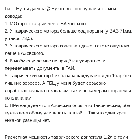
Гы… Ну ты даешь 🙂 Ну что же, послушай и ты мои
доводы:
1. МОтор от таврии легче ВАЗовского.
2. У таврического мотора больше ход поршня (у ВАЗ 71мм,
у тавро 73,5).
3. У таврического мотора коленвал даже в стоке ощутимо
легче ВАЗовского.
4. В моём случае мне не придётся усираться и
переделывать документы в ГАИ.
5. Таврический мотор без базара наддувается до 1бар без
лишних воросов. А ГБЦ у меня будет серьёзно
доработанная как по каналам, так и по камерам сгорания и
по клапанам.
6. ПРи наддуве что ВАЗовский блок, что Таврический, оба
нужно по-любому усиливать плитой… Так что один хрен
никакой разницы нет.
Расчётная мощность таврического двигателя 1,2л с теми