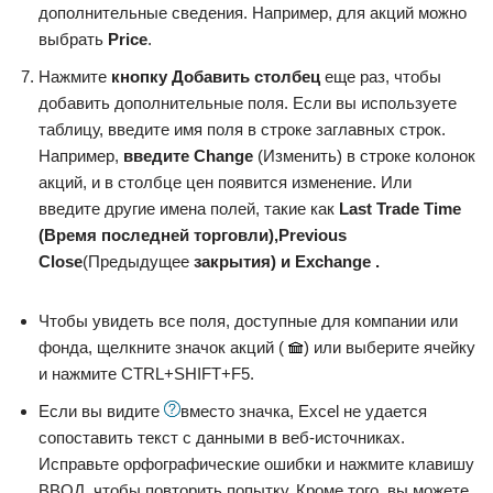
дополнительные сведения. Например, для акций можно
выбрать
Price
.
Нажмите
кнопку Добавить столбец
еще раз, чтобы
добавить дополнительные поля. Если вы используете
таблицу, введите имя поля в строке заглавных строк.
Например,
введите Change
(Изменить) в строке колонок
акций, и в столбце цен появится изменение. Или
введите другие имена полей, такие как
Last Trade Time
(Время последней торговли),
Previous
Close
(Предыдущее
закрытия) и Exchange .
Чтобы увидеть все поля, доступные для компании или
фонда, щелкните значок акций (
) или выберите ячейку
и нажмите CTRL+SHIFT+F5.
Если вы видите
вместо значка, Excel не удается
сопоставить текст с данными в веб-источниках.
Исправьте орфографические ошибки и нажмите клавишу
ВВОД, чтобы повторить попытку. Кроме того, вы можете