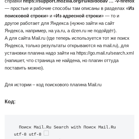
справки
https://support.mozilla.org/ru/kb/dobav … -v-firefox
— простые и рабочие способы там описаны в разделах «
Из
поисковой строки
» и «
Из адресной строки
» — то и
другое работает для Яндекса (нужно зайти на сайт
Яндекса, например, на ya.ru, а dzen.ru не подойдёт).
А для сайта Mail.ru (где теперь используется тот же поиск
Яндекса, только результаты открываются на mail.ru), для
установки плагина надо зайти на https://go.mail.ru/search.xml
(напишет, что страница не найдена, но плагин оттуда
поставить можно).
Для истории – код поискового плагина Mail.ru
Код:
Поиск Mail.Ru
Search with Поиск Mail.Ru
utf-8
utf-8