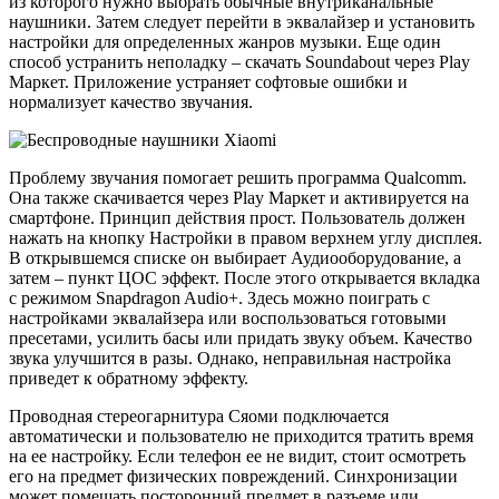
из которого нужно выбрать обычные внутриканальные
наушники. Затем следует перейти в эквалайзер и установить
настройки для определенных жанров музыки. Еще один
способ устранить неполадку – скачать Soundabout через Play
Маркет. Приложение устраняет софтовые ошибки и
нормализует качество звучания.
Проблему звучания помогает решить программа Qualcomm.
Она также скачивается через Play Маркет и активируется на
смартфоне. Принцип действия прост. Пользователь должен
нажать на кнопку Настройки в правом верхнем углу дисплея.
В открывшемся списке он выбирает Аудиооборудование, а
затем – пункт ЦОС эффект. После этого открывается вкладка
с режимом Snapdragon Audio+. Здесь можно поиграть с
настройками эквалайзера или воспользоваться готовыми
пресетами, усилить басы или придать звуку объем. Качество
звука улучшится в разы. Однако, неправильная настройка
приведет к обратному эффекту.
Проводная стереогарнитура Сяоми подключается
автоматически и пользователю не приходится тратить время
на ее настройку. Если телефон ее не видит, стоит осмотреть
его на предмет физических повреждений. Синхронизации
может помешать посторонний предмет в разъеме или