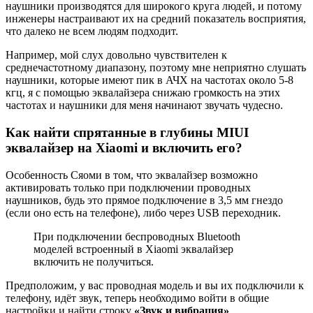
наушники производятся для широкого круга людей, и потому
инженеры настраивают их на средний показатель восприятия,
что далеко не всем людям подходит.
Например, мой слух довольно чувствителен к
среднечастотному диапазону, поэтому мне неприятно слушать
наушники, которые имеют пик в АЧХ на частотах около 5-8
кгц, я с помощью эквалайзера снижаю громкость на этих
частотах и наушники для меня начинают звучать чудесно.
Как найти спрятанные в глубины MIUI
эквалайзер на Xiaomi и включить его?
Особенность Сяоми в том, что эквалайзер возможно
активировать только при подключении проводных
наушников, будь это прямое подключение в 3,5 мм гнездо
(если оно есть на телефоне), либо через USB переходник.
При подключении беспроводных Bluetooth
моделей встроенный в Xiaomi эквалайзер
включить не получиться.
Предположим, у вас проводная модель и вы их подключили к
телефону, идёт звук, теперь необходимо войти в общие
настройки и найти строку
«Звук и вибрация»
.