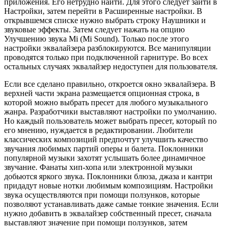
приложения. Его нетрудно найти. Для этого следует зайти в
Настройки, затем перейти в Расширенные настройки. В
открывшемся списке нужно выбрать строку Наушники и
звуковые эффекты. Затем следует нажать на опцию
Улучшению звука Mi (Mi Sound). Только после этого
настройки эквалайзера разблокируются. Все манипуляции
проводятся только при подключенной гарнитуре. Во всех
остальных случаях эквалайзер недоступен для пользователя.
Если все сделано правильно, откроется окно эквалайзера. В
верхней части экрана размещается опционная строка, в
которой можно выбрать пресет для любого музыкального
жанра. Разработчики выставляют настройки по умолчанию.
Но каждый пользователь может выбрать пресет, который по
его мнению, нуждается в редактировании. Любители
классических композиций предпочтут улучшить качество
звучания любимых партий оперы и балета. Поклонники
популярной музыки захотят услышать более динамичное
звучание. Фанаты хип-хопа или электронной музыки
добьются яркого звука. Поклонники блюза, джаза и кантри
придадут новые нотки любимым композициям. Настройки
звука осуществляются при помощи ползунков, которые
позволяют устанавливать даже самые тонкие значения. Если
нужно добавить в эквалайзер собственный пресет, сначала
выставляют значение при помощи ползунков, затем