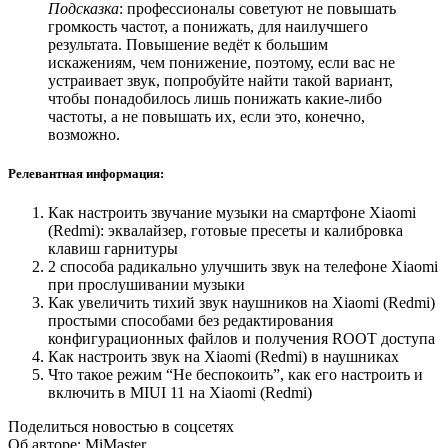
Подсказка
: профессионалы советуют не повышать
громкость частот, а понижать, для наилучшего
результата. Повышение ведёт к большим
искажениям, чем понижение, поэтому, если вас не
устраивает звук, попробуйте найти такой вариант,
чтобы понадобилось лишь понижать какие-либо
частоты, а не повышать их, если это, конечно,
возможно.
Релевантная информация:
Как настроить звучание музыки на смартфоне Xiaomi
(Redmi): эквалайзер, готовые пресеты и калибровка
клавиш гарнитуры
2 способа радикально улучшить звук на телефоне Xiaomi
при прослушивании музыки
Как увеличить тихий звук наушников на Xiaomi (Redmi)
простыми способами без редактирования
конфигурационных файлов и получения ROOT доступа
Как настроить звук на Xiaomi (Redmi) в наушниках
Что такое режим “Не беспокоить”, как его настроить и
включить в MIUI 11 на Xiaomi (Redmi)
Поделиться новостью в соцсетях
Об авторе: MiMaster