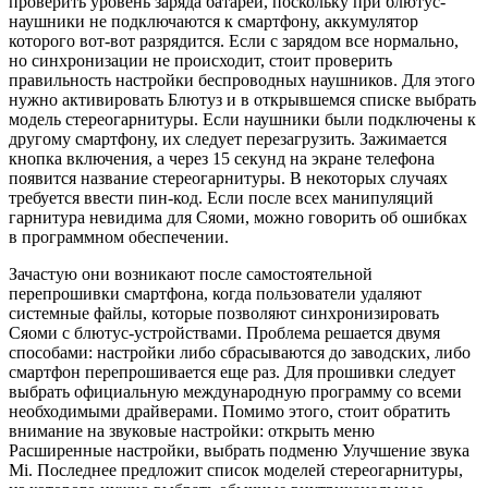
проверить уровень заряда батареи, поскольку при блютус-
наушники не подключаются к смартфону, аккумулятор
которого вот-вот разрядится. Если с зарядом все нормально,
но синхронизации не происходит, стоит проверить
правильность настройки беспроводных наушников. Для этого
нужно активировать Блютуз и в открывшемся списке выбрать
модель стереогарнитуры. Если наушники были подключены к
другому смартфону, их следует перезагрузить. Зажимается
кнопка включения, а через 15 секунд на экране телефона
появится название стереогарнитуры. В некоторых случаях
требуется ввести пин-код. Если после всех манипуляций
гарнитура невидима для Сяоми, можно говорить об ошибках
в программном обеспечении.
Зачастую они возникают после самостоятельной
перепрошивки смартфона, когда пользователи удаляют
системные файлы, которые позволяют синхронизировать
Сяоми с блютус-устройствами. Проблема решается двумя
способами: настройки либо сбрасываются до заводских, либо
смартфон перепрошивается еще раз. Для прошивки следует
выбрать официальную международную программу со всеми
необходимыми драйверами. Помимо этого, стоит обратить
внимание на звуковые настройки: открыть меню
Расширенные настройки, выбрать подменю Улучшение звука
Mi. Последнее предложит список моделей стереогарнитуры,