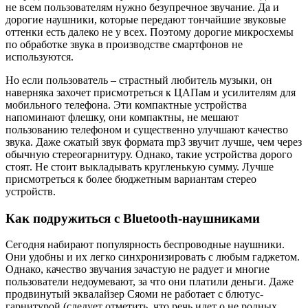
не всем пользователям нужно безупречное звучание. Да и
дорогие наушники, которые передают тончайшие звуковые
оттенки есть далеко не у всех. Поэтому дорогие микросхемы
по обработке звука в производстве смартфонов не
используются.
Но если пользователь – страстный любитель музыки, он
наверняка захочет присмотреться к ЦАПам и усилителям для
мобильного телефона. Эти компактные устройства
напоминают флешку, они компактны, не мешают
пользованию телефоном и существенно улучшают качество
звука. Даже сжатый звук формата mp3 звучит лучше, чем через
обычную стереогарнитуру. Однако, такие устройства дорого
стоят. Не стоит выкладывать кругленькую сумму. Лучше
присмотреться к более бюджетным вариантам стерео
устройств.
Как подружиться с Bluetooth-наушниками
Сегодня набирают популярность беспроводные наушники.
Они удобны и их легко синхронизировать с любым гаджетом.
Однако, качество звучания зачастую не радует и многие
пользователи недоумевают, за что они платили деньги. Даже
продвинутый эквалайзер Сяоми не работает с блютус-
гарнитурой (следует отметить, что речь идет о не родных