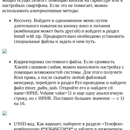
мощно осуществлять с помощью кнопок на гарнитуре или в
настройках смартфона. Если это не помогает, можно
использовать альтернативные методы:
Recovery. Войдите в одноименное меню путем
длительного нажатия на кнопку вниз и питания
(комбинация может быть другой) и войдите в раздел
Install with zip. Предварительно необходимо установить
специальные файлы и задать и ним путь.
Корректировка системного файла. Если громкость
Xiaomi слишком слабая, можно выполнить настройку с
помощью возможностей системы. Для этого получите
Root права, а после скачайте любой файловый
менеджер, перейдите в раздел Рут-проводник и найдите
файл mixer_paths_tash. Откройте его и найдите ctl
name=HPHL Volume value=11 и еще одну аналогичную
строку, но с HPHR. Поставьте большее значение — с 11
на 16.
USSD-код. Как вариант, наберите в разделе «Телефон»
комбинацию #*#3646633#*#* и зайдите в инженерное