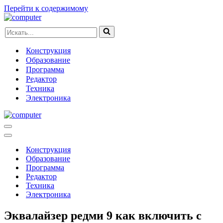
Перейти к содержимому
Искать...
Конструкция
Образование
Программа
Редактор
Техника
Электроника
Меню
навигации
Меню
навигации
Конструкция
Образование
Программа
Редактор
Техника
Электроника
Эквалайзер редми 9 как включить с